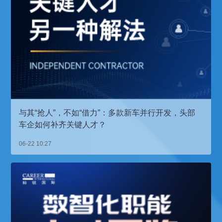
与其“抢人”，不如“借力”：多款新车并行开发，头部
车企如何补齐关键人才？
06-22 10:27