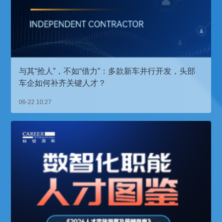
与其“抢人”，不如“借力”：多款新车并行开发，头部
车企如何补齐关键人才？
06-22 10:27