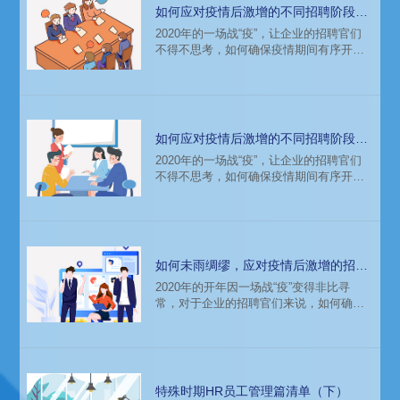
如何应对疫情后激增的不同招聘阶段的
需求？中
2020年的一场战“疫”，让企业的招聘官们
不得不思考，如何确保疫情期间有序开展
各项招聘管理事项。疫情必将得到控制进
而消亡，企业将回归正轨并加速发展，面
对疫情后可能激增的大规模用人需求，招
聘官们可以根据不同的招聘阶段做好准
备。
如何应对疫情后激增的不同招聘阶段的
需求？上
2020年的一场战“疫”，让企业的招聘官们
不得不思考，如何确保疫情期间有序开展
各项招聘管理事项。疫情必将得到控制进
而消亡，企业将回归正轨并加速发展，面
对疫情后可能激增的大规模用人需求，招
聘官们可以根据不同的招聘阶段做好准
备。
如何未雨绸缪，应对疫情后激增的招聘
需求？
2020年的开年因一场战“疫”变得非比寻
常，对于企业的招聘官们来说，如何确保
疫情期间有序开展各项招聘管理事项犹如
一次大考。然而，疫情必将得到控制进而
消亡，企业将回归正轨并加速发展，面对
疫情后可能激增的大规模用人需求，招聘
官们准备好了吗？
特殊时期HR员工管理篇清单（下）