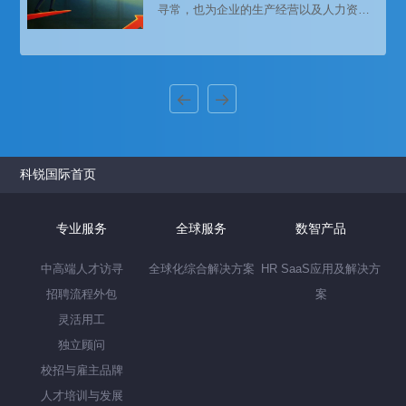
寻常，也为企业的生产经营以及人力资源
效率面临新挑战。如何提升远程工作能效
管理工作带来了前所未有的挑战。在过去
和员工体验，成为备受HR关注的问
的两周，科锐国际顾问在京津冀、长三
角、粤港澳大湾区等全国范围内重点商圈
访谈了412家大中型代表企业人力资源管理
者，覆盖互联网/电商、IT/软件、生物医
药、金融、零售、制造、地产等多个行
业，调查疫情对于企业整体招聘现状及趋
势的影响，分析疫情对人力资源管理带来
的挑战，形成本份《疫情后企业招聘
科锐国际首页
专业服务
全球服务
数智产品
中高端人才访寻
全球化综合解决方案
HR SaaS应用及解决方
招聘流程外包
案
灵活用工
独立顾问
校招与雇主品牌
人才培训与发展