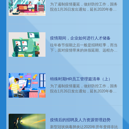
为了遏制疫情蔓延，做好防控工作，国务
院在1月26日发出通知，延长2020年春节
假期至2月2日，多地政府也发出延时开工
通知，鼓励企业人员在家办公，远程办公
成为当下特殊时期里企业和个人的必要之
选。然而，由于春节假期带来的大规模人
员流动，员工分布地域、返岗时间、个人
疫情期间，企业如何进行人才储备
健康现状以及工作角色等，都有可能带来
往年春节假期之后一般是招聘旺季，而当
组织管理上的不确定性，员工管理和沟通
下，面对疫情带来的休假延期、远程办公
效率面临新挑战。如何提升远程工作能效
等管理难题，以及有可能会带来的人员异
和员工体验，成为备受HR关注的问
动等潜在风险，企业HR更需要提前做好人
才储备，以便应对各种突发情况，及时减
少团队迭代风险。为此，科锐国际招聘公
司专家建议：
特殊时期HR员工管理篇清单（上）
为了遏制疫情蔓延，做好防控工作，国务
院在1月26日发出通知，延长2020年春节
假期至2月2日，多地政府也发出延时开工
通知，鼓励企业人员在家办公，远程办公
成为当下特殊时期里企业和个人的必要之
选。然而，由于春节假期带来的大规模人
员流动，员工分布地域、返岗时间、个人
疫情后的招聘及人力资源管理趋势
健康现状以及工作角色等，都有可能带来
新型冠状病毒肺炎让2020年开年变得非比
组织管理上的不确定性，员工管理和沟通