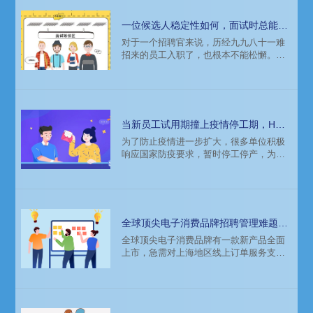
一位候选人稳定性如何，面试时总能露
出点蛛丝马迹
对于一个招聘官来说，历经九九八十一难
招来的员工入职了，也根本不能松懈。因
为，你招来的员工，很可能前天刚入职，
后天就要跑了。别说“压榨”剩余价值，入职
手续还没办完，人就开始“say goodbye”。
当新员工试用期撞上疫情停工期，HR
该怎么办？
为了防止疫情进一步扩大，很多单位积极
响应国家防疫要求，暂时停工停产，为疫
情防控工作贡献力量。而这，也让不少HR
犯了难。新员工试用期期间撞上单位停工
停产，关于试用期如何计算？公司停工停
产期间，新员工的试用期能否顺延？顺延
试用期有哪些法律风险……
全球顶尖电子消费品牌招聘管理难题，
科锐人力资源公司来解决
全球顶尖电子消费品牌有一款新产品全面
上市，急需对上海地区线上订单服务支持
人员进行招聘及管理。跟科锐国际人力资
源公司资深招聘顾问深度沟通和澄清需求
后，最终确定采用灵活用工之一的岗位外
包模式进行人才招聘和员工管理。