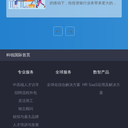
的推动下，给投资银行业务带来更大的市
场及发展机会。中资券商，马太效应明
显，打造券商航母进展加速。知名猎头公
司科锐国际市场研究中心连续第九年权威
发布薪酬报告——《2021人才市场洞察及
薪酬指南》，更多薪酬报告精彩内容扫描
下方二维码。
科锐国际首页
专业服务
全球服务
数智产品
中高端人才访寻
全球化综合解决方案
HR SaaS应用及解决方
招聘流程外包
案
灵活用工
独立顾问
校招与雇主品牌
人才培训与发展