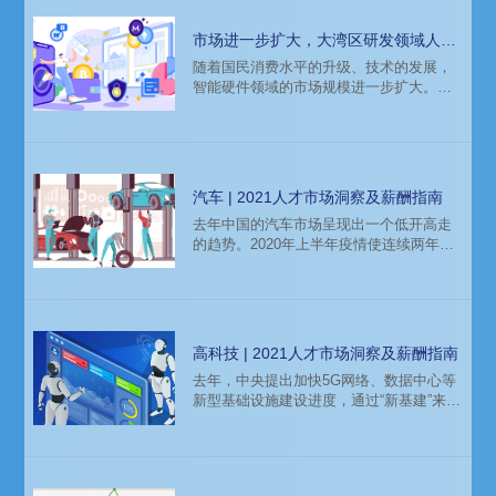
市场进一步扩大，大湾区研发领域人才
薪酬报告
随着国民消费水平的升级、技术的发展，
智能硬件领域的市场规模进一步扩大。智
能手机、智能机器人、无人机、智能穿戴
持续发展，智能汽车领域也在今年飞速发
展。本文源于知名猎头公司科锐国际市场
研究中心连续第十年权威发布薪酬报告
——《人才市场洞察及薪酬指南》，大湾
汽车 | 2021人才市场洞察及薪酬指南
区的人才市场和薪酬趋势分析。
去年中国的汽车市场呈现出一个低开高走
的趋势。2020年上半年疫情使连续两年销
量下滑的汽车产业雪上加霜；随着国内疫
情得到控制，下半年汽车销量稳步回升，
主要驱动因素来自新能源汽车的销量突
破。新造车势力在资本市场表现亮眼，汽
车品牌也加速投放量产新能源车，行业洗
高科技 | 2021人才市场洞察及薪酬指南
牌加速。以下是招聘公司科锐国际发布的
去年，中央提出加快5G网络、数据中心等
薪酬报告对汽车行业的人才招聘需求和薪
新型基础设施建设进度，通过“新基建”来促
酬趋势的分析预测，供企业和猎头招聘参
进经济结构调整、实现经济动能转换和促
考。
进经济高质量发展。在此背景下，多地积
极规划数字经济蓝图，5G与云计算、大数
据、人工智能、工业互联网发展浪潮奔