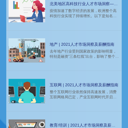
涌，企业竞相展开布局，由此带来新一代
北美地区高科技行业人才市场洞察——
信息技术上下游硬核科技人才急需紧缺，
科锐薪酬报告
疫情加速了数字经济的发展，欧洲整个高
成为各大企业争夺的目标。下文是猎头公
科技行业实现了持续增长。以下是知名猎
司科锐国际发布的薪酬报告对高科技行业
头公司科锐国际发布的薪酬报告对北美地
的人才招聘需求和薪酬趋势的分析预测
区高科技行业的人才招聘需求和薪酬趋势
的分析预测，以期为个人求职、企业HR和
猎头海外招聘时带来参考。
地产 | 2021人才市场洞察及薪酬指南
去年地产行业受到国家政策的影响明显，
特别是融资“三条红线”出台，影响了整个地
产行业未来的增长模式。过去凭借高负债
快周转的销售快速增长模式受到挑战：一
方面“三条红线”严格控制负债，限制了地产
行业的发展速度，整个市场也面临较大的
控制压力。另一方面近年来国家对一手房
互联网 | 2021人才市场洞察及薪酬指南
的宏观调控、住房限价等，造成地产行业
整个互联网行业依然保持高速发展，消费
的利润逐年下降。地产行业已经告别高速
互联网格局已定，产业互联网时代开启。
增长的增量时代，面临着来自市场、资
消费互联网进入匀速发展的稳定时期，流
金、成本、监管的各方面的压力，更加
量红利见顶，跑马圈地时代结束。行业格
局基本稳定，精细化运营成为企业关注的
重点。
教育/培训 | 2021人才市场洞察及薪酬