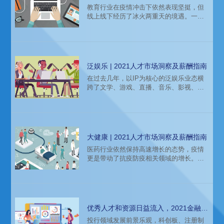
指南
教育行业在疫情冲击下依然表现坚挺，但
线上线下经历了冰火两重天的境遇。一边
线下机构因2020年初疫情无法正常开课开
学，经营受到严重挑战，机构资金链断裂
破产的消息频频出现。另一边在线教育迎
来“高光时刻”，疫情培养了用户对在线教育
的使用习惯，资本密集入场，在线教育获
泛娱乐 | 2021人才市场洞察及薪酬指南
得用户和融资的双激增。
在过去几年，以IP为核心的泛娱乐业态横
跨了文学、游戏、直播、音乐、影视、综
艺等不同领域，逐渐成为中国文化产业发
展的重要形态。2020年在全球疫情的催化
下，线上娱乐发展迅猛，线下娱乐场景线
上化趋势明显。伴随新一代90后、00后
等“后浪”消费群体的成长和崛起，游戏、直
大健康 | 2021人才市场洞察及薪酬指南
播等成为2020年度最受关注的热门领域。
医药行业依然保持高速增长的态势，疫情
更是带动了抗疫防疫相关领域的增长。但
是整个医药行业的驱动因素已经发生了变
化。一方面老龄化的发展以及政府构建高
质量医疗服务的诉求；资本的涌入、生物
技术以及互联网技术驱动的诊疗突破，使
得就医格局发生了变化。
优秀人才和资源日益流入，2021金融投
资领域人才薪酬报告分析
投行领域发展前景乐观，科创板、注册制