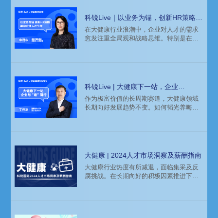
科锐Live｜以业务为锚，创新HR策略驱
动企业人才引擎
在大健康行业浪潮中，企业对人才的需求
愈发注重全局观和战略思维。特别是在生
物科技（Biotech）向生物制药
（Biopharma）转型的关键时期，对于能
够把握整个产业链运作的人才更是求贤若
渴。复宏汉霖副总裁兼首席人力资源官李
君华，对此提出了以业务为锚定的 HR 策
科锐Live | 大健康下一站，企业
略，通过创新的 HR 产品和文化建设，推
与“谁”同行？
作为极富价值的长周期赛道，大健康领域
动企业与人才共同成长。
长期向好发展趋势不变。如何韬光养晦，
将企业核心战略、候选人能力配置调整至
最佳状态，是现阶段对企业发展和人才策
略聚焦的重要课题。
大健康 | 2024人才市场洞察及薪酬指南
大健康行业热度有所减退，面临集采及反
腐挑战。在长期向好的积极因素推进下，
部分细分领域前景可期。企业业务及人才
布局谨慎，追求长期价值，以变治变。