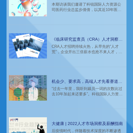
200万年薪难招一岗？！
本期访谈我们邀请了科锐国际人力资源公
司医药行业总监步倩倩，以其近10年医药
中高端猎头服务经验，聊一聊医药人才市
场2023的趋势洞察，近期医药企业整体招
聘需求变化，以及热门代表岗位——医药
BD（商务拓展）岗的人才获取策略...助力
医药企业抢占人才先机，洞见市场，赢得
《临床研究监查员（CRA）人才洞察报
2023。一起来看：
告》
CRA人才招聘持续火热，从早先的“人才
荒”，企业开出三倍薪水也抢不来人才，到
现在的“闻薪起舞”，想入行的人才越来越多
挤破了头。但与此同时，企业和组织对
CRA人才的招聘要求不降反升，叠加CRA
人才的高流动率、隐性离职成本等因素...
想要招到与岗位精准匹配的CRA人才依旧
机会少、要求高，高端人才先看赛道！
很难。
2023医药人才向这里去！
“过去一年里，我听到裁员一词的次数比过
去10年加起来还要多”。科锐国际人力资源
公司高级副总裁段立新在近期由E药经理
人、微解药主办的“2023·中国医药产业新
年展望会”上分享道。
大健康 | 2022人才市场洞察及薪酬指南
后疫情时代，伴随着技术深度的不断渗透