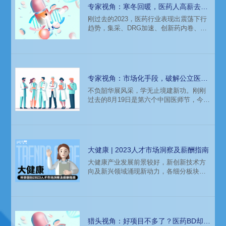
专家视角：寒冬回暖，医药人高薪去处
之“医学岗”
刚过去的2023，医药行业表现出震荡下行
趋势，集采、DRG加速、创新药内卷、医
药反腐、裁员等关键词被愈发频繁讨论。
2024到来，医药市场在艰难中显现回暖迹
象。在“创新+出海”双轮驱动下，药企不断
加强与国内外的合作，以寻求更广阔的发
展空间。创新迭代，人才先行，医药人蛰
专家视角：市场化手段，破解公立医院
伏一隅，等待晨光熹微，伴随新的周期蓄
高层次人才引进难题
不负韶华展风采，学无止境建新功。刚刚
势起飞。
过去的8月19日是第六个中国医师节，今年
的主题是“勇担健康使命，铸就时代新功”，
生动概括了医务工作者们忠于职守，于临
床、科研等环节默默耕耘并追求卓越的日
常。
大健康 | 2023人才市场洞察及薪酬指南
大健康产业发展前景较好，新创新技术方
向及新兴领域涌现新动力，各细分板块处
于稳中求变的态势。当前，企业招人更加
谨慎，对人才的要求不降反升，更注重内
外多渠道联动以储备人才，中高层次复合
人才仍是各类企业竞相争夺的主要对象。
猎头视角：好项目不多了？医药BD却