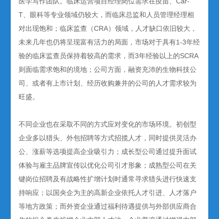
医学写作团队。临床运营项目经理岗位需求在疫苗、Car-
T、眼科等专业领域仍较大，而临床总监和人员管理经理相
对出现饱和；临床监查（CRA）领域，人才缺口依旧较大，
未来几年也仍将呈现富有活力的局面，市场对于具有1-3年经
验的临床监查员保持着较高的需求，而3年经验以上的SCRA
则面临需求饱和的境地；公司方面，融资充沛的生物科技公
司、或者有上市计划、经历收购兼并的公司的人才需求较为
旺盛。
不同企业也在采取不同的方式应对变化的市场环境。初创型
企业多以猎头、外包招聘等方式招揽人才，同时提供灵活办
公、涨薪等选项提高企业吸引力；成长型公司通过提升面试
体验与雇主品牌宣传以优化公司引才形象；成熟型公司在关
键岗位招聘及有战略性扩增计划时通常寻求猎头进行快速支
持响应；以国央企为主的高新企业依托人才引进、人才落户
等地方政策；而外资企业通过福利待遇提供与外部供应商合