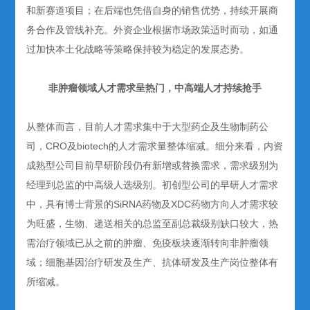
和新赛道项目；在后端也凭借自身的销售优势，持续开展商
务合作及管线补充。外资企业根据市场政策适时而动，如通
过加快本土化战略等策略保持较为稳定的发展态势。
非肿瘤领域人才需求呈热门，中高端人才持续抢手
从整体而言，目前人才需求集中于大型药企及生物制药公
司，CRO及biotech的人才需求量整体缩减。细分来看，内资
成熟型公司目前早研阶段仍有新增或替换需求，需求级别为
经理到总监的中高级人选级别。初创型公司的早研人才需求
中，具有博士背景的SiRNA药物及XDC药物方向人才需求较
为旺盛，生物、递送相关的总监至副总裁级别缺口较大，热
需治疗领域已从之前的肿瘤、免疫板块逐渐转向非肿瘤领
域；细胞基因治疗研发及生产、抗体研发及生产岗位整体有
所缩减。