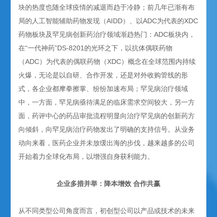
块的热度也随全球疫情的减退而趋于冷静；前几年已渐有布
局的人工智能辅助药物发现（AIDD）、以ADC为代表的XDC
药物板块及罕见病创新药治疗领域渐趋热门：ADC板块内，
在“一代神药”DS-8201的光环之下，以抗体偶联药物
（ADC）为代表的偶联药物（XDC）概念在全球范围内持续
火爆，无论是以自研、合作开发，还是对外收购管线的形
式，各企业都摩拳擦掌、纷纷加速布局；罕见病治疗领域
中，一方面，罕见病亟待满足的临床需求空间较大，另一方
面，药评中心的药品审批流程明显向治疗罕见病的创新药方
向倾斜，向罕见病治疗药物发出了明确的支持信号。从业务
动向来看，医药企业并未放缓出海的步伐，越来越多的公司
开始着力全球化布局，以增强自身获利能力。
企业多措并举：降本增效 合作共赢
从不同类型公司角度而言，初创型公司以产品或技术的未来