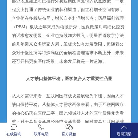
部分地区如上海已推行外卖送药医保支付的试点政策，一定
程度上打通了传统企业的获利渠道，但红利增长空间有限，
企业仍在多板块布局，增长自身利润增长点；药品福利管理
（PBM）板块近年来成为领域新秀，医保政策对精细化控费
的诉求愈发明显，企业也持续加大投入；明星赛道数字疗法
前几年迎来众多玩家入局，虽板块如今发展受限，但随着公
众对于慢性病等特殊病症的全病程管理需求不断上升，未来
还可开拓更多医疗场景，未来发展将是一片蓝海。
人才缺口整体平稳，医学复合人才重要性凸显
从人才需求来看，互联网医疗板块发展较为平缓，因而人才
缺口保持平稳。从整体人才需求画像来看，由于互联网医疗
的核心仍落在医疗二字，因此领域对人才的医学属性尤为看
重：对于具备医学界经验或医学背景、同时兼具互联网思维
的复合人才，是各企业取得长足发展不可或缺的人选。
在线咨询
联系电话
官方微信
返回顶部