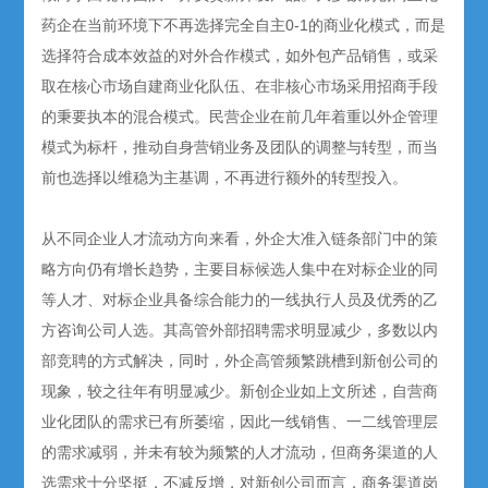
药企在当前环境下不再选择完全自主0-1的商业化模式，而是
选择符合成本效益的对外合作模式，如外包产品销售，或采
取在核心市场自建商业化队伍、在非核心市场采用招商手段
的秉要执本的混合模式。民营企业在前几年着重以外企管理
模式为标杆，推动自身营销业务及团队的调整与转型，而当
前也选择以维稳为主基调，不再进行额外的转型投入。
从不同企业人才流动方向来看，外企大准入链条部门中的策
略方向仍有增长趋势，主要目标候选人集中在对标企业的同
等人才、对标企业具备综合能力的一线执行人员及优秀的乙
方咨询公司人选。其高管外部招聘需求明显减少，多数以内
部竞聘的方式解决，同时，外企高管频繁跳槽到新创公司的
现象，较之往年有明显减少。新创企业如上文所述，自营商
业化团队的需求已有所萎缩，因此一线销售、一二线管理层
的需求减弱，并未有较为频繁的人才流动，但商务渠道的人
选需求十分坚挺，不减反增，对新创公司而言，商务渠道岗