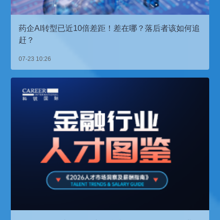
药企AI转型已近10倍差距！差在哪？落后者该如何追
赶？
07-23 10:26