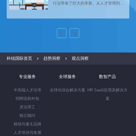
行业带来了巨大的革新。从人才管理到人
才运营、从员工到工作者、从雇佣关系到
共生体，灵活用工已成为行业未来的风向
标，谁能抓住时代机遇，谁才能顺势发
展。
科锐国际首页
趋势洞察
观点洞察
专业服务
全球服务
数智产品
中高端人才访寻
全球化综合解决方案
HR SaaS应用及解决方
招聘流程外包
案
灵活用工
独立顾问
校招与雇主品牌
人才培训与发展