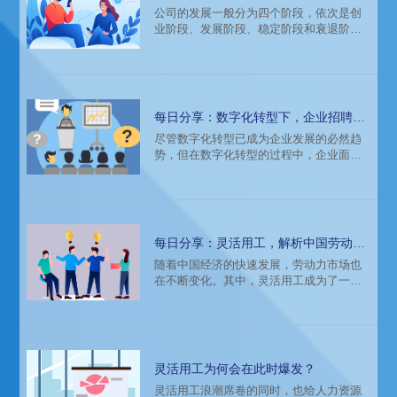
选择人力资源外包服务
公司的发展一般分为四个阶段，依次是创
业阶段、发展阶段、稳定阶段和衰退阶
段。每个阶段都有其特点和挑战,需要公司
和管理者根据实际情况做出相应的决策和
调整。有效的规划和调整有利于让企业保
持稳定和提高竞争力，本文将探讨不同阶
段的人力资源外包服务价值与选择策略。
每日分享：数字化转型下，企业招聘高
端人才面临的挑战与解决方案
尽管数字化转型已成为企业发展的必然趋
势，但在数字化转型的过程中，企业面临
的最大挑战之一是招聘高端数字化人才。
这是因为数字化转型需要高端人才的支
持，而这些人才的招聘难度越来越大。本
文将探讨数字化转型下企业招聘高端人才
面临的挑战，并提供解决方案。
每日分享：灵活用工，解析中国劳动力
市场的新趋势
随着中国经济的快速发展，劳动力市场也
在不断变化。其中，灵活用工成为了一个
新的趋势。灵活用工是指企业通过与劳动
者签订灵活就业协议，让劳动者在一定时
间内以灵活的方式为企业提供服务。这种
用工方式在中国已经逐渐普及，成为了一
种新的用工模式。
灵活用工为何会在此时爆发？
灵活用工浪潮席卷的同时，也给人力资源