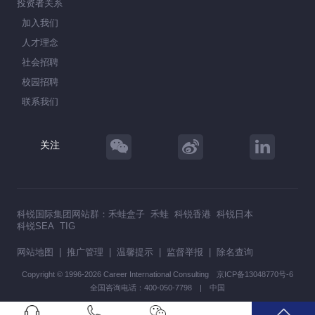
投资者关系
加入我们
人才理念
社会招聘
校园招聘
联系我们
关注
科锐国际集团网站群：
禾蛙盒子
禾蛙
科锐香港
科锐日本
科锐SEA
TIG
网站地图
|
推广管理
|
温馨提示
|
监督举报
|
除名查询
Copyright © 1996-2026 Career International Consulting
京ICP备13048770号-6
全国咨询电话：400-050-7798 | 中国