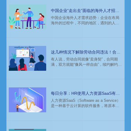
中国企业“走出去”面临的海外人才招聘
挑战（下）
中国企业海外人才需求趋势：企业在布局
海外的过程中，不同的地区，遇到的人才
挑战、人才需求是不一样的。比如欧洲市
场热需人才比较平均地分布在财务会计、
医疗健康、工程、高科技领域。一个成熟
市场，实际上是一个候选人主导的市场，
优秀人才获取竞争非常激烈。
这几种情况下解除劳动合同违法！合同
期满也不行！（下）
有人说，劳动合同就像“卖身契”，合同期
满，双方就能“像风一样自由”，续约解约，
一切随心。在人力资源管理中，真有的用
人单位信了，结果可能就成了轻则被
diss，重则吃官司，一不小心就给公司带
来法律风险。
每日分享：HR使用人力资源SaaS有什
么好处？
​人力资源SaaS（Software as a Service）
是一种基于云计算的软件服务，将原本线
下繁琐的人事工作线上处理，可以帮助企
业管理人力资源更加自动化、智能化。相
比传统的人力资源管理方式，使用人力资
源SaaS可以大大提高工作效率。