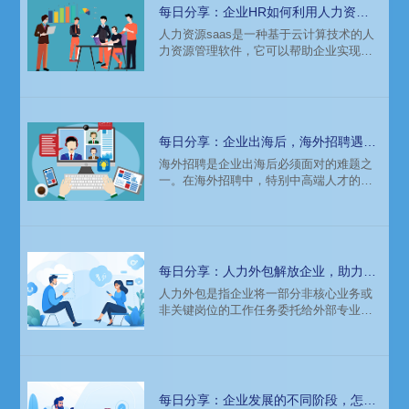
每日分享：企业HR如何利用人力资源
saas实现绩效自动化管理
​人力资源saas是一种基于云计算技术的人
力资源管理软件，它可以帮助企业实现绩
效自动化管理。在企业HR中，绩效管理是
一个非常重要的环节，它直接关系到企业
的发展和员工的福利。传统的绩效管理方
式往往需要大量的人力和物力投入，而且
容易出现数据不准确、流程繁琐等问题。
每日分享：企业出海后，海外招聘遇难
而人力资源saas的出现，为企业HR带来了
题，该如何选择猎头公司？
​海外招聘是企业出海后必须面对的难题之
全新的解决方案。
一。在海外招聘中，特别中高端人才的招
聘，猎头公司的作用不可忽视。但是，HR
该如何选择一家合适的猎头公司呢？
每日分享：人力外包解放企业，助力发
展
人力外包是指企业将一部分非核心业务或
非关键岗位的工作任务委托给外部专业服
务机构或个人，以降低成本、提高效率和
专业化水平的一种管理模式。通过人力外
包，企业可以将精力集中在核心业务上，
同时减少人力资源管理的负担。
每日分享：企业发展的不同阶段，怎么