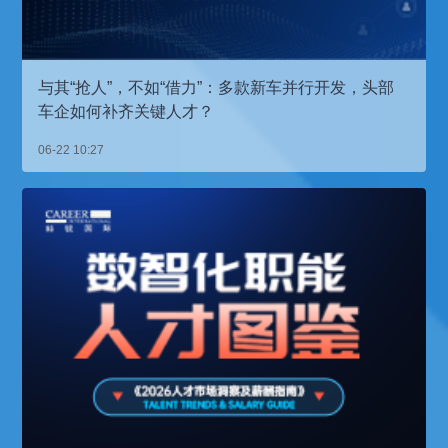
与其“抢人”，不如“借力”：多款新车并行开发，头部
车企如何补齐关键人才？
06-22 10:27