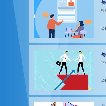
每
招
201
每
猎
201