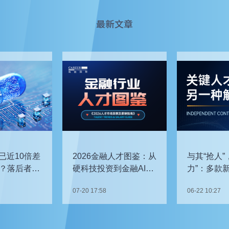
最新文章
已近10倍差
2026金融人才图鉴：从
与其“抢人”
？落后者该
硬科技投资到金融AI，
力”：多款
企业在为哪些能力买
发，头部车
07-20 17:58
06-22 10:27
单？
关键人才？