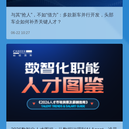
与其“抢人”，不如“借力”：多款新车并行开发，头部
车企如何补齐关键人才？
06-22 10:27