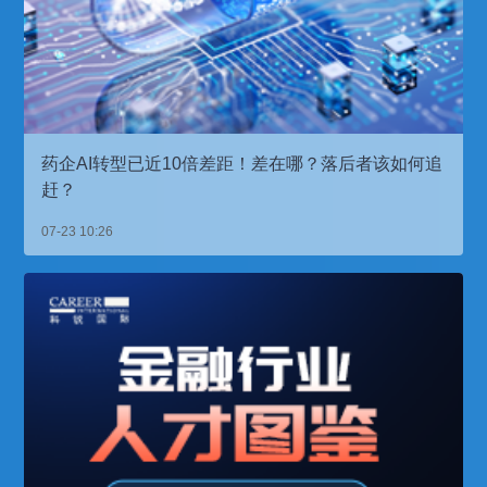
药企AI转型已近10倍差距！差在哪？落后者该如何追
赶？
07-23 10:26