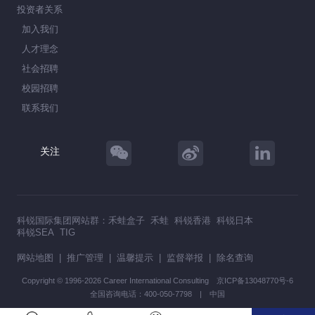
投资者关系
加入我们
人才理念
社会招聘
校园招聘
联系我们
关注
科锐国际集团网站群：
禾蛙盒子
禾蛙
科锐香港
科锐日本
科锐SEA
TIG
网站地图
|
推广管理
|
温馨提示
|
监督举报
|
除名查询
Copyright © 1996-2026 Career International Consulting
京ICP备13048770号-6
全国咨询电话：400-050-7798 | 中国