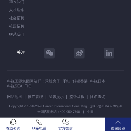
加入我们
人才理念
社会招聘
校园招聘
联系我们
关注
科锐国际集团网站群：
禾蛙盒子
禾蛙
科锐香港
科锐日本
科锐SEA
TIG
网站地图
|
推广管理
|
温馨提示
|
监督举报
|
除名查询
Copyright © 1996-2026 Career International Consulting
京ICP备13048770号-6
全国咨询电话：400-050-7798 | 中国
在线咨询
联系电话
官方微信
返回顶部