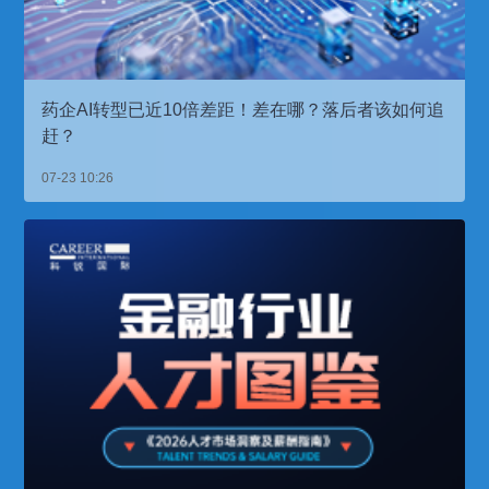
药企AI转型已近10倍差距！差在哪？落后者该如何追
赶？
07-23 10:26