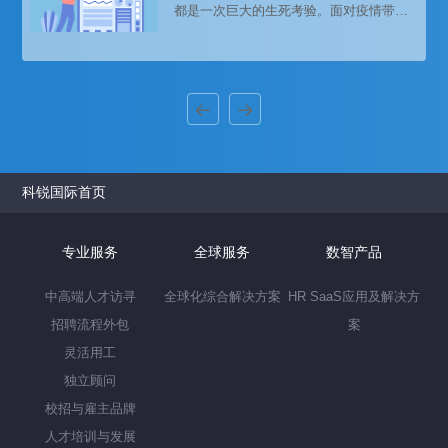
都是一次巨大的生死考验。面对疫情带来
的经营压力，企业必须思考如何继续活下
去。在这种情况下，通过数字化转型找到
新的增长曲线，成为企业破除现实焦虑的
一种途径。
科锐国际首页
专业服务
全球服务
数智产品
中高端人才访寻
全球化综合解决方案
HR SaaS应用及解决方
招聘流程外包
案
灵活用工
独立顾问
校招与雇主品牌
人才培训与发展