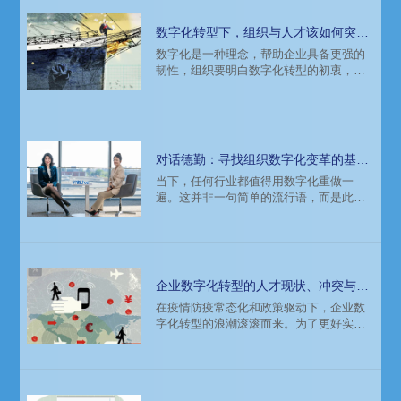
数字化转型下，组织与人才该如何突
围？
数字化是一种理念，帮助企业具备更强的
韧性，组织要明白数字化转型的初衷，并
找到具有成长性思维的数字化人才。科技
浪潮之下，数字化正成为组织增长的新驱
动力。
对话德勤：寻找组织数字化变革的基因
密码
当下，任何行业都值得用数字化重做一
遍。这并非一句简单的流行语，而是此刻
各行各业正在发生的商业场景。数字化技
术不断颠覆人们的生活、工作方式，并改
变着商业世界的竞争规则与态势。一大批
在新零售、新物流、新制造、新服务、新
媒体、新金融等新环境下诞生的创新物种
企业数字化转型的人才现状、冲突与破
将如雨后春笋般不断涌现，也倒逼企业加
题
在疫情防疫常态化和政策驱动下，企业数
速数字化转型。
字化转型的浪潮滚滚而来。为了更好实现
降本增效、风险控制、释放员工的创造
力，数字化新员工即虚拟人被投入各种工
作场景。如何看待这一现象？企业数字化
转型面临的人才难点有哪些？当前该领域