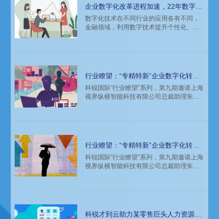
的趋势现状、人才缺口、岗位薪酬情况如
企业数字化改革进程加速，22年数字化
何？
领域人才需求薪酬报告
数字化技术在不同行业的应用各有不同，
金融领域，利用数字技术提升个性化、差
异化、定制化产品服务能力已成为行业共
识；医疗领域，精准医学、数字医学已成
为当下医学发展的重要阶段。未来十年
里，数字化制造技术将会使企业通过“数字
线”连接实物资产，促进数据在产业链上的
行业瞭望：“专精特新”企业数字化转型
无缝流动，链接产品生命周期的每个阶
中的“围魏救赵”（下）
科锐国际“行业瞭望”系列，第九期邀请上海
段。
视界纵横智能科技有限公司总裁助理朱瑞
先生，分享其关于中小企业数字化转型的
经验与方法论，以及数字化转型人才获取
等话题的相关思考。本文带来分享干货的
下篇。
行业瞭望：“专精特新”企业数字化转型
中的“围魏救赵”（上）
科锐国际“行业瞭望”系列，第九期邀请上海
视界纵横智能科技有限公司总裁助理朱瑞
先生，分享其关于中小企业数字化转型的
经验与方法论，以及数字化转型人才获取
等话题的相关思考，一起来看。
科锐才到云助力某零售巨头人力资源数