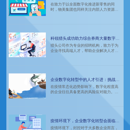
字化转型
在致力于以全面数字化推进新零售的同
时，物美集团也同样关注内部人力资源支
持体系的数字化转型，2020年初与引领HR
科技创新的科锐才到云达成合作，携手共
创匹配物美集团发展特色的HR数字化策略
和体系，以实现敏捷组织、优化HR业务效
率、驱动全员参与和高效协同。
科锐猎头成功助力综合券商大量数字化
人才招聘
猎头公司作为专业的招聘机构，致力于为
企业寻找高端人才，帮助企业解决人才招
聘难题。猎头的存在不仅提高了企业的招
聘效率，更为企业引入了更具竞争力的人
才，为企业的发展注入了新的活力。
企业数字化转型中的人才引进：挑战、
对策与实践
在疫情常态化趋势影响下，数字化程度高
的企业往往具备更高的风险应对能力。科
锐国际专家分享系列，本期由科锐国际华
南区域总经理史烜女士带来《数字化转型
中的人才引进》话题分享。
疫情环境下，企业数字化转型会面临哪
些问题
疫情环境下，封控对于大多数企业而言，