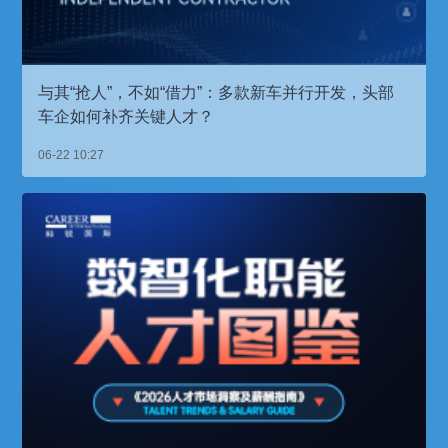
与其“抢人”，不如“借力”：多款新车并行开发，头部
车企如何补齐关键人才？
06-22 10:27