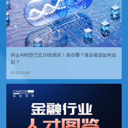
药企AI转型已近10倍差距！差在哪？落后者该如何追
赶？
07-23 10:26