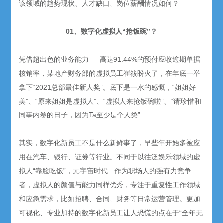
该领域的趋势现状、人才缺口、岗位薪酬情况如何？
01、数字化虚拟人“抢饭碗”？
凭借超出色的业务能力 — 高达91.44%的预付应收逾期单据
核销率，某地产财务部的虚拟员工崔筱盼火了，在年底一举
拿下“2021总部最佳新人奖”。底下是一水的感慨，“姐姐好
美”、“原来姐姐是虚拟人”、“虚拟人来抢饭碗啦”、“请珍惜和
同事内卷的日子，因为Ta至少是个人类”...
其实，数字化新员工不是什么新鲜事了，早些年开始多被应
用在汽车、银行、证券等行业。不同于以往泛娱乐领域的虚
拟人“靠脸吃饭”，元宇宙时代，作为职场人的强有力竞争
者，虚拟人的颜值与能力同样优秀，专注于重复性工作领域
和应急需求，比如招聘、合同、财务等日常运营管理。更加
可视化、专业加持的数字化新员工让人恐慌的点在于“全年无