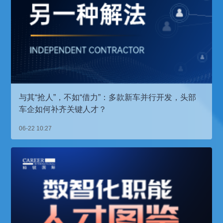
与其“抢人”，不如“借力”：多款新车并行开发，头部
车企如何补齐关键人才？
06-22 10:27