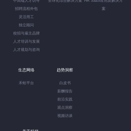
中高端人才访寻
全球化综合解决方案
HR SaaS应用及解决方
招聘流程外包
案
灵活用工
独立顾问
校招与雇主品牌
人才培训与发展
人才规划与咨询
生态网络
趋势洞察
禾蛙平台
白皮书
薪酬报告
前沿实践
观点洞察
视频访谈