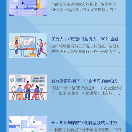
场环境分析
与欧美等发达国家市场相比，亚太地区
力。以下是猎头公司科锐国的薪酬报告对
CRO行业起步晚，但发展速度快，与世界
乌鲁木齐重点行业的人才需求分析
第一梯队的差距不断缩小。亚太地区临床
试验的操作进程快，成本低，加上政策支
持、医药市场不断成长等因素，逐渐吸引
了来自发达国家市场的CRO需求。那么亚
太地区的猎头在招聘的时候会面临什么样
优秀人才和资源日益流入，2021金融投
的市场环境呢？
资领域人才薪酬报告分析
投行领域发展前景乐观，科创板、注册制
的推动下，给投资银行业务带来更大的市
场及发展机会。中资券商，马太效应明
显，打造券商航母进展加速。知名猎头公
司科锐国际市场研究中心连续第九年权威
发布薪酬报告——《2021人才市场洞察及
薪酬指南》，更多薪酬报告精彩内容扫描
新冠疫情影响下，中企出海的面临的人
下方二维码。
才需求和薪酬变化
伴随“一带一路”倡议的提出，中资企业掀起
了一股出海浪潮，积极进军全球市场。历
经几年时间的积累，一批拥有先进技术、
实力雄厚的中资企业逐渐在海外当地市场
站稳脚跟。而2020年新冠肺炎的爆发，使
全球主要经济体陷入了衰退，世界的政经
形势也发生了重大变化。此外，民族主义
全面加速期的数字化转型领域人才招聘
抬头、中美贸易摩擦等因素，使国际贸易
趋势分析
中国数字化转型正处于全面加速期。2020
环境充满了不确定性。这样的环境下，中