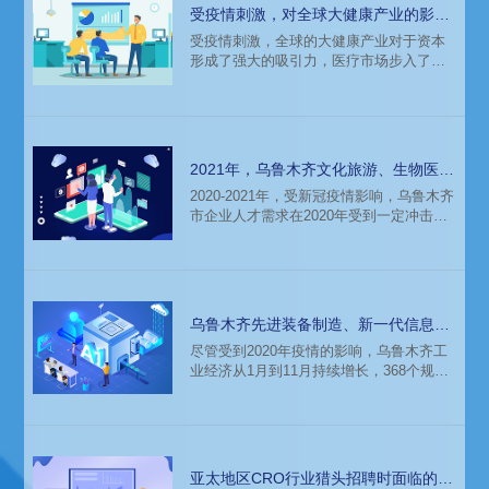
展前景持审慎乐观态度，金融科技、教育
受疫情刺激，对全球大健康产业的影响
科技和医疗科技等新兴领域的投资呈增长
和人才分布分析
受疫情刺激，全球的大健康产业对于资本
态势。在此环境下，该地区的人才市场会
形成了强大的吸引力，医疗市场步入了发
发生什么样的变化？企业和猎头招聘时要
展快车道，由此带动生物技术与制药、医
注意什么？
疗服务、医疗器械等细分赛道的快速发
展。这样的趋势下，大健康行业会迎来什
么样的变化？企业发展需要的人才需要在
哪招聘？猎头招聘时需要关注哪些方面？
2021年，乌鲁木齐文化旅游、生物医药
领域人才需求供企业猎头参考
2020-2021年，受新冠疫情影响，乌鲁木齐
市企业人才需求在2020年受到一定冲击，
但从中长期来看，重点产业重点岗位人才
需求不减。特别是随着2021年“十四五”开
局之年到来，转型升级、高质量发展在各
行各业加速落地，高技能人才，以及大数
据、电子商务、高端制造业、产业互联及
乌鲁木齐先进装备制造、新一代信息技
数字化转型、人工智能高层次人才成为重
术行业2021年人才需求分析
尽管受到2020年疫情的影响，乌鲁木齐工
点人才需求方向。以下是猎头公司科锐国
业经济从1月到11月持续增长，368个规模
的薪酬报告对乌鲁木齐重点行业的人才需
以上产业实现增加值595.25亿元，同比增
求分析。
长7.9%; 战略性新兴产业实现增加值79.94
亿元，增长22.5%;高新技术产业实现增加
值73.6亿元，增长17.3%。在 “十四五” 期
间，乌鲁木齐将以先进产业带动高质量发
亚太地区CRO行业猎头招聘时面临的市
展，延伸产业链，激活经济发展的新动