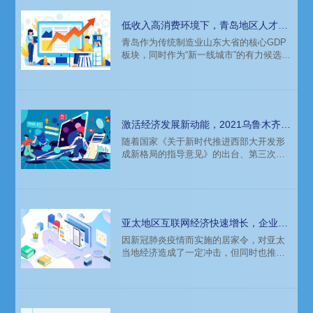
低收入高消费环境下，青岛地区人才人
才招聘和薪酬趋势分析
青岛作为传统制造业山东大省的核心GDP
板块，同时作为“新一线城市”的有力候选城
市，对标深圳，打造“新一线”城市，但收入
低、消费高的城市现状是不争的事实。这
样的环境下，天津新一年的人才招聘趋势
是什么样的？
激活经济发展新动能，2021乌鲁木齐猎
头招聘面对的人才市场分析
随着国家《关于新时代推进西部大开发形
成新格局的指导意见》的出台、第三次中
央新疆工作座谈会的召开，从战略和全局
高度为新疆在新时代开启新征程指明了方
向。2021新疆地区的市场会因此发生什么
样的变化？企业和猎头招聘时要面临怎样
的人才市场？
亚太地区互联网经济快速增长，企业和
猎头招聘时面对什么样的市场环境
因新冠肺炎疫情而实施的居家令，对亚太
当地经济造成了一定冲击，但同时也推动
了亚太地区互联网经济规模的快速增长。
尤其在东南亚地区，互联网经济迎来了长
足发展，整体规模有望在2025年超越美国
达到3000亿美元。投资者对于当地市场发