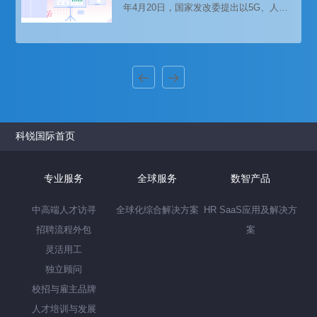
年4月20日，国家发改委提出以5G、人工
国企业的国际化道路上面临的人才市场会
智能、工业互联网、物联网为代表的新型
有什么样的变化呢？
基础设施，本质上是信息数字化的基础设
施，与新基建核心技术直接相关的行业人
才招聘需求猛增，聚焦在数字化服务、区
块链、人工智能、数据服务、物联网、信
息安全几个领域。本文带来科锐薪酬报告
对数字化转型领域的人才招聘趋势分析。
科锐国际首页
专业服务
全球服务
数智产品
中高端人才访寻
全球化综合解决方案
HR SaaS应用及解决方
招聘流程外包
案
灵活用工
独立顾问
校招与雇主品牌
人才培训与发展