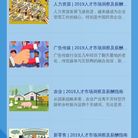
了新的机遇和挑战。从业务支持到风险控
人力资源 | 2019人才市场洞察及薪酬指
制最后到介入业务管理、提供管理建议，
南
人力资源发展飞速前进，越来越成为企业
法务人的多重价值逐渐显现。信息技术的
管理工作的核心。特别是中国民营企业的
发展，也给法务职业带来了更多的挑战，
整体成长，人力资源重视度被列为企业首
具备跨学科、复合型的知识，能够运用新
要解决端口。受益于企业转型升级，企业
技术的
对通过引进职能类中高管，以期带来新的
管理理念，带动拔高现有团队的意愿很
强。技术正在从根本上改变我们的职业生
广告传媒 | 2019人才市场洞察及薪酬指
活、我们未来的工作和角色，也影响着人
南
广告传媒行业近几年经历了翻天覆地的变
力资源职能的变化升级。处于转型变革时
化，传统媒体与互联网的融合加深，新媒
期的人力资源行业，对于人力资源从业人
体急剧崛起。随着互联网生态环境的逐渐
员来说，机会与挑战并存。
完善，互联网广告的精准程度提高，互联
网广告行业迅速崛起，精准营销成为行业
未来发展趋势。广告投入越来越向移动端
倾斜，投放趋于理性，更加强调精准投
农业 | 2019人才市场洞察及薪酬指南
放，有效触达，内容营销价值突显。
从国家战略来看，农业产业离不开转型升
级和乡村振兴这两个关键词。无论是资本
市场还是农业领域经济实体，在这方面的
布局和开拓颇多。农业产业从总量扩张向
质量提升转化，以契合当下消费升级的整
体需求，此调整方向也还将进一步持续下
去。这也势必直接影响到农业产业各具体
新零售 | 2019人才市场洞察及薪酬指南
相关领域，将给种植养殖、农业电商、冷