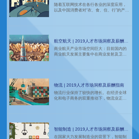
随着互联网技术在各行各业的深度应用，
链物流、物联网、农业服务等带来广阔的
以及中国消费者对“衣、食、住、行”的产品
产业前景。
与服务需求不断提升，新零售毫无疑问成
为2018年创新变革先锋部队中最活跃成员
之一。行业整体前景向好，局部调整加
剧，创新业态激增，寡头依旧垄断，新公
司却也百花齐放。中国人均GDP已超8000
航空航天 | 2019人才市场洞察及薪酬指
美元，意味着，中国消费者的诸多消费行
南
商业航天产业市场空间巨大：目前国内的
为，可以较大程度参考以往对应历史时期
商业航天发展主要集中在商业发射及卫星
里，欧美及亚洲其它发达国家、地区消费
应用上。商业发射由小卫星的发展带动向
者的消费行为，以及对应行业的
低成本方向转变，我国商业航天国际发射
市场由于受到政策限制落后于其能力，市
场份额可进一步提升。本文带来猎头招聘
公司科锐国际的薪酬报告对航空航天行业
物流 | 2019人才市场洞察及薪酬指南
的人才招聘需求和薪酬趋势的分析预测，
物流行业保持了较快的增长。在经济全球
供企业和猎头招聘参考。
化和电子商务的双重推动下，物流业正在
从传统物流向现代物流迅速转型。线上线
下结合的新零售发展的深入，推动了新物
流的发展。大型地产集团借助自身优势涉
及物流地产和建立物流子公司也对物流行
业的发展起到了推动作用。物流企业也越
智能制造 | 2019人才市场洞察及薪酬指
来越向专业性、精细化服务转化。 本文带
南
在国家大力发展制造业的背景下，智能制
来猎头招聘公司科锐国际的薪酬报告对物