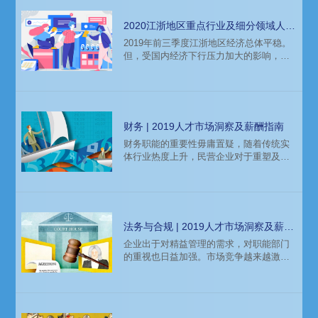
2020江浙地区重点行业及细分领域人才
薪酬报告
2019年前三季度江浙地区经济总体平稳。
但，受国内经济下行压力加大的影响，江
浙地区也面临较大挑战。外经贸发展形势
依然严峻，企业面临市场需求不足、生产
经营成本上升等多重压力。本文为带来猎
头公司科锐国际2020薪酬报告江浙地区的
重点行业细分人才需求，以期为企业招聘
财务 | 2019人才市场洞察及薪酬指南
和个人求职带来参考依据。
财务职能的重要性毋庸置疑，随着传统实
体行业热度上升，民营企业对于重塑及建
立专业职能模块的需求增加，财务职能岗
位需求呈现上升趋势。从行业来看，互联
网、信息技术、大消费、地产是当前的热
门行业。2018年A股资本市场的热度逐渐
减退，驱动了成长型企业在IPO方向上的
法务与合规 | 2019人才市场洞察及薪酬
调整，港股和美股IPO热度呈现了爆发式
指南
企业出于对精益管理的需求，对职能部门
的增长，主要呈现在互联网、教育、医疗
的重视也日益加强。市场竞争越来越激
行业，与之相对应的人才招聘需求随之增
烈，对于法务职能更加贴近业务也提出了
加。
更高的要求。随着信息技术的进步，法律
大数据以及人工智能的发展，法律人的工
作方式也会随之发生变化，对法务人带来