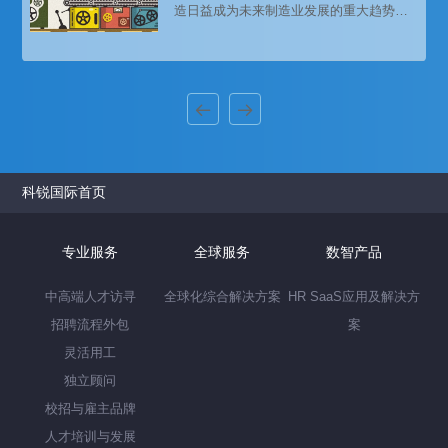
造日益成为未来制造业发展的重大趋势和
流行业的人才招聘需求和薪酬趋势的分析
核心内容。预计未来几年我国智能制造行
预测，供企业和猎头招聘参考。​
业将保持11%左右的年均复合增速，到
2022年行业市场规模将达到2.39万亿元，
行业增长空间巨大。国家政策的大力支
持、全球智能制造的发展、各行业的智能
化应用需求快速上升，成为驱动智能制造
行业的主要因素。本文带来猎头招聘公司
科锐国际的薪酬报告对智能制造行业的人
才招聘需求和薪酬趋势的分析预测，供
科锐国际首页
专业服务
全球服务
数智产品
中高端人才访寻
全球化综合解决方案
HR SaaS应用及解决方
招聘流程外包
案
灵活用工
独立顾问
校招与雇主品牌
人才培训与发展