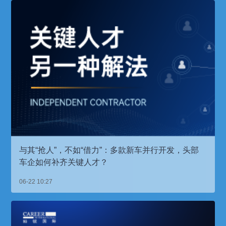
与其“抢人”，不如“借力”：多款新车并行开发，头部
车企如何补齐关键人才？
06-22 10:27