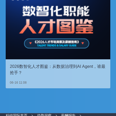
2026数智化人才图鉴：从数据治理到AI Agent，谁最
抢手？
06-16 11:08
科锐国际首页
趋势洞察
薪酬报告