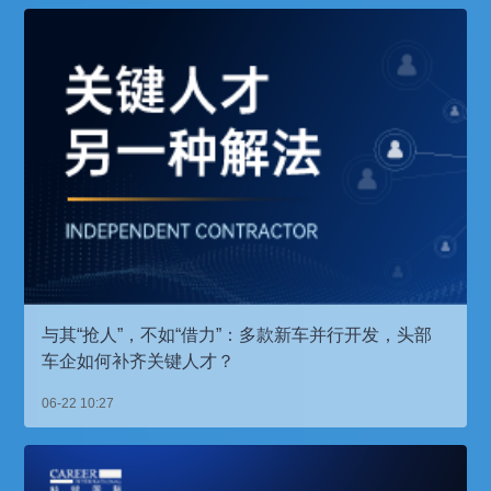
与其“抢人”，不如“借力”：多款新车并行开发，头部
车企如何补齐关键人才？
06-22 10:27