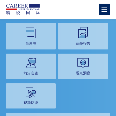
白皮书
薪酬报告
观点洞察
前沿实践
视频访谈