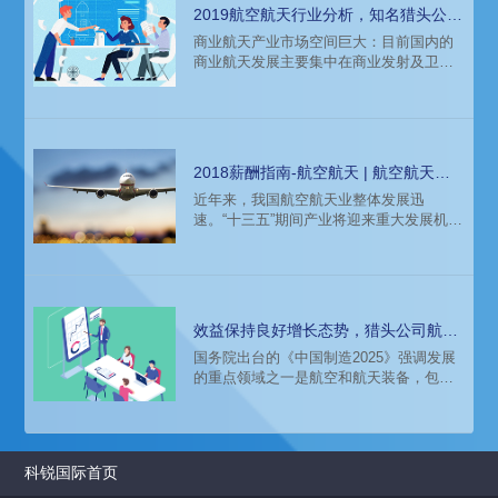
公司科锐国际的薪酬报告对航空航天行业
2019航空航天行业分析，知名猎头公司
的人才招聘需求和薪酬趋势的分析预测，
薪酬报告来分析
商业航天产业市场空间巨大：目前国内的
供企业和猎头招聘参考。
商业航天发展主要集中在商业发射及卫星
应用上。商业发射由小卫星的发展带动向
低成本方向转变，我国商业航天国际发射
市场由于受到政策限制落后于其能力，市
场份额可进一步提升。本文带来猎头招聘
公司科锐国际的薪酬报告对航空航天行业
2018薪酬指南-航空航天 | 航空航天行
的人才招聘需求和薪酬趋势的分析预测，
业整体发展迅速
近年来，我国航空航天业整体发展迅
供企业和猎头招聘参考。
速。“十三五”期间产业将迎来重大发展机
遇，行业对外开放程度将进一步加快。未
来我国将全面放开低空飞行领域，届时通
用航空领域，包括私人飞机、直升机等方
面将迎来绝对飞速的发展，预计单通用航
空领域，就将为航空航天行业带来价值万
效益保持良好增长态势，猎头公司航空
亿的市场。未来，航空航天的人才需求和
航天行业人才薪酬报告
国务院出台的《中国制造2025》强调发展
薪酬会发生什么样的变化？知名猎头公司
的重点领域之一是航空和航天装备，包括
科锐国际发布的薪酬报告来解答：
推进干支线飞机、直升机、无人机和通用
飞机产业化，开发先进机载设备及系统，
形成自主完整的航空产业链。本文带来知
名猎头公司科锐国际发布的薪酬报告中航
科锐国际首页
空航天行业猎头业务经对行业人才招聘需
求和薪酬趋势的分析预测，以期为个人求