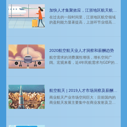
加快人才集聚效应，江浙地区航天航空
人才薪酬报告
在过去的一段时间里，江浙地区航空领域
的盈利能力显著提高，上游环节业绩高增
长且兑现度好。航天领域、卫星互联网纳
入新基建范畴，卫星制造、卫星发射、地
面基站、卫星运营等代表性产业迎来爆
发“窗口期”。知名猎头公司科锐国际市场研
究中心连续第十年权威发布薪酬报告，本
2020航空航天业人才洞察和薪酬趋势
文带来薪酬报告中江浙地区航空航天行业
航空需求的消费属性增强，增长空间广
的人才市场洞察与薪酬趋势分析。
阔。宏观来看，近4年民航需求与GDP的弹
性系数扩大，即使经济增速放缓，但航空
自身从经济周期向消费周期转型，仍保持
了较高的增速。预计经济增长、燃油成本
下降和生产率提升等因素将驱动航空行业
在2020年持续盈利。本文为大家带来2020
航空航天 | 2019人才市场洞察及薪酬指
科锐国际猎头公司的薪酬报告——航空航
南
商业航天产业市场空间巨大：目前国内的
天行业篇全文分享，文中部分数据是猎头
商业航天发展主要集中在商业发射及卫星
公司科锐国际专家顾问的分析预测，供企
应用上。商业发射由小卫星的发展带动向
业和猎头招聘参考。
低成本方向转变，我国商业航天国际发射
市场由于受到政策限制落后于其能力，市
场份额可进一步提升。本文带来猎头招聘