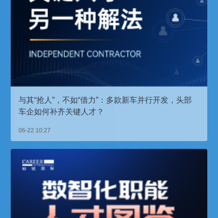
与其“抢人”，不如“借力”：多款新车并行开发，头部
车企如何补齐关键人才？
06-22 10:27