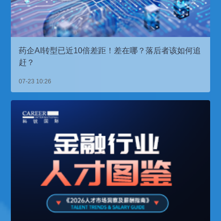
药企AI转型已近10倍差距！差在哪？落后者该如何追
赶？
07-23 10:26