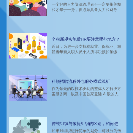
算方式要变了！
一个好的人力资源管理者不一定要集美貌
置的挑战？企业如何做好人才的获取与管
和才华于一身，但必须具备人力和财务知
理？如何从人力资源管理视角出发，给出
识于一身，武能做“招聘”，文能算“个税”。
可行的建议和解决方案？面对新的招聘形
招聘这就不用说了，这是“吃饭”的本事，但
式
这“个税”就让许多人犯了难。实习生、全职
员工、退休返聘……不同的员工还有不同
的计算方式，而且每年国家还会针对不同
个税新规实施后HR要注意哪些地方？
人群推出全新的个税政策。这不，最近国
近日，为进一步支持稳就业、保就业、减
税总局就有一项个税新政出台针对哪些
轻当年新入职人员个人所得税预扣预缴阶
人？具体怎样算？需要注意什么？
段的税收负担，国家税务总局公布了《关
于完善调整部分纳税人个人所得税预扣预
缴方法的公告》（以下简称《公告》），
该项新规主要针对首次“新入职人员”，旨在
减轻新就业人员个税负担，增加劳动所
科锐招聘流程外包服务模式浅析
得。
作为领先的以技术驱动的整体人才解决方
案服务商，以及中国首家登陆 A 股的人力
资源服务企业，科锐国际于 2005 年率先
在中国开启 RPO（招聘流程外包）服务模
式。科锐国际目前已成为中国规模最大、
市场占有率最高的RPO提供商，成功地服
务了数百家大型企业的RPO项目。
传统组织与敏捷组织的区别，如何进行
组织转型？
如果对组织进行简单的划分，可以分为传