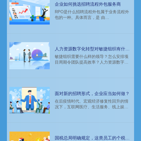
管理经验的人，才会真的体会到这是一门
企业如何挑选招聘流程外包服务商
高深的学问，只有少部分人掌握了精髓。
RPO是什么招聘流程外包属于业务流程外
包的一种。具体而言，是 由
RPO（Recruitment Process
Outsourcing）服务商作为总包商（Master
Contractor），为企业提供招聘策略咨询、
招聘体系搭建、招聘流程管理、人才库管
理、招聘渠道管理、招聘技能培训、雇主
人力资源数字化转型对敏捷组织有什么
品牌提升、招聘新技术应用等，同时确保
作用？
敏捷组织需要什么样的领导？怎么安排项
招聘结果高效达成的整体解决方案。
目周期令团队提高效率？人力资源数字化
转型对敏捷有什么作用？
面对新的招聘形式，企业应当如何做？
在后疫情时代、宏观经济修复性回升的情
况下，互联网医疗、生活服务、线上娱乐
等众多业态迎来爆发，5G、半导体等新基
建也在政府大力支持下成为未来经济增长
新引擎，高科技人才依然是市场热门。伴
随着大健康创新药物大发展时代的来临，
生物医药临床研发人才也成为市场热需。
国税总局明确规定，这类员工的个税计
新形势下，初创企业可能面临哪些人才配