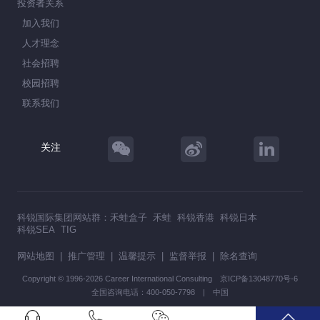
投资者关系
加入我们
人才理念
社会招聘
校园招聘
联系我们
关注
科锐国际集团网站群：
禾蛙盒子
禾蛙
科锐香港
科锐日本
科锐SEA
TIG
网站地图
|
推广管理
|
温馨提示
|
监督举报
|
除名查询
Copyright © 1996-2026 Career International Consulting
京ICP备13048770号-6
全国咨询电话：400-050-7798 | 中国