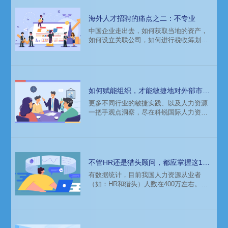
海外人才招聘的痛点之二：不专业
中国企业走出去，如何获取当地的资产，
如何设立关联公司，如何进行税收筹划，
是许多企业领导重点关注的问题。但如何
在当地招募人才，甚少受到重视，往往交
给人力资源总监去解决。当这些企业交给
我们相关人才需求时，对于海外团队配
置、薪酬结构等具体问题不了解，甚至比
如何赋能组织，才能敏捷地对外部市场
较茫然。
变化做出反应？
更多不同行业的敏捷实践、以及人力资源
一把手观点洞察，尽在科锐国际人力资源
公司携手智享会联合发布的《HR敏捷地图
研究报告》完整版。本次报告，科锐国际
人力资源公司通过问卷调研了300余家企
业，以及深度采访10余位大型企业的人力
资源一把手，探究组织敏捷概念认知、组
不管HR还是猎头顾问，都应掌握这10
织现状、实践场景以及人力资源在其中的
条“工作黄金法则”
有数据统计，目前我国人力资源从业者
助力之处，聚焦敏捷启发思考。
（如：HR和猎头）人数在400万左右。每
年投身于人力资源管理工作的人数也在逐
年递增。有人认为，人力资源管理工作不
就是招招人、发发工资、办一办手续吗？
并没有什么困难的。但实际上，真正有过