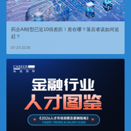
药企AI转型已近10倍差距！差在哪？落后者该如何追
赶？
07-23 10:26