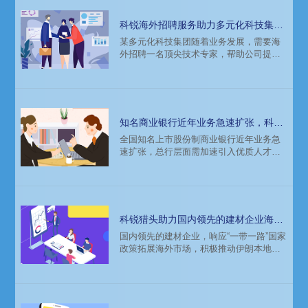
科锐海外招聘服务助力多元化科技集团
海外引入顶尖技术专家
某多元化科技集团随着业务发展，需要海
外招聘一名顶尖技术专家，帮助公司提高
竞争力、开拓市场。科锐国际猎头公司助
力该公司理清需求、市场情况，顺利在海
外招聘到合适的人才。
知名商业银行近年业务急速扩张，科锐
猎头助力引入优质人才
全国知名上市股份制商业银行近年业务急
速扩张，总行层面需加速引入优质人才，
以打破地方性银行的区域限制、提升业务
在整个银行体系内的竞争力。科锐国际猎
头公司为该客户提供了专业的招聘解决方
案，助力完成人才招聘需求。
科锐猎头助力国内领先的建材企业海外
招聘人才，推动业务发展
国内领先的建材企业，响应“一带一路”国家
政策拓展海外市场，积极推动伊朗本地市
场的业务拓展及销售，但在海外招聘的过
程中遇到重重挑战，难以找打合适的候选
人。科锐国际猎头公司的专业招聘解决方
案的支持下，成功为企业招聘到一名当地