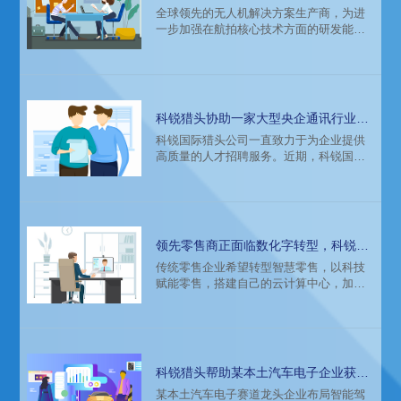
生产商打造高清航拍世界
全球领先的无人机解决方案生产商，为进
一步加强在航拍核心技术方面的研发能
力，急需在全球范围内招募光学专家。猎
头公司科锐国际助力企业海外招聘高端光
学专家。
科锐猎头协助一家大型央企通讯行业引
进了两位顶尖专家
科锐国际猎头公司一直致力于为企业提供
高质量的人才招聘服务。近期，科锐国际
猎头公司成功协助一家大型央企通讯行业
引进了两位顶尖专家，他们分别是首席大
数据专家和首席无线网络科学家。这次招
聘过程中，面临了诸多挑战，但通过猎头
的专业能力和经验，成功地完成了任务。
领先零售商正面临数化字转型，科锐猎
头公司帮助搭建专业团队
传统零售企业希望转型智慧零售，以科技
赋能零售，搭建自己的云计算中心，加强
数据获取、沉淀和运用能力，拓展更多智
慧门店，公司高管期望技术团队整体架构
在一年时间内完成高质量搭建，达到战略
布局目的。面临着科技类人才市场不熟
悉、对科技公司的架构也不了解，招聘面
科锐猎头帮助某本土汽车电子企业获取
临重重阻碍难以推进。委托科锐国际猎头
智能驾驶研发人才
某本土汽车电子赛道龙头企业布局智能驾
公司进行高端人才访寻和招聘。