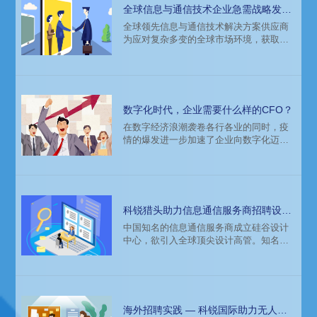
国家经理。
全球信息与通信技术企业急需战略发展
人才，科锐猎头来帮忙
全球领先信息与通信技术解决方案供应商
为应对复杂多变的全球市场环境，获取战
略方向，急需吸引战略发展人才，委托科
锐国际猎头公司进行人才访寻和招聘。
数字化时代，企业需要什么样的CFO？
在数字经济浪潮袭卷各行各业的同时，疫
情的爆发进一步加速了企业向数字化迈进
的步伐。作为企业运营的重要支撑组织，
财务的自动化和数字化，已经发生了深刻
变化，企业对于新型CFO和财务人员也抱
有更高的期待和要求。
科锐猎头助力信息通信服务商招聘设计
高管
中国知名的信息通信服务商成立硅谷设计
中心，欲引入全球顶尖设计高管。知名猎
头公司科锐国际根据该公司的需求，提供
专业的招聘解决方案，最终成功为该公司
引入目标人才。
海外招聘实践 — 科锐国际助力无人机