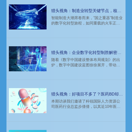
猎头视角：制造业转型关键节点，核心
人才如何抓牢？
智能制造大潮席卷而来，“国之重器”制造业
的数字化转型旅程，如同重载的火车正鸣
笛加速，从“制造”驶向“智造”。在多重产业
政策的持续催化下，制造企业的转型和发
展纷纷迈入“自动化-信息化-数字化”的不同
时期，对多层次人才的渴求也愈发迫切。
猎头视角：企业数字化转型制胜解密：
核心人才引入！
随着《数字中国建设整体布局规划》的出
炉，数字中国建设蓝图徐徐展开，带动更
多传统产业加速数字化转型，应用数字技
术带来提质增效。然而，数字化转型并非
一朝一夕之事，而是一场旷日持久的系统
性变革。其中，数字化转型核心人才的引
进，已成为影响企业数字化进程的关键因
猎头视角：好项目不多了？医药BD却
素。
200万年薪难招一岗？！
本期访谈我们邀请了科锐国际人力资源公
司医药行业总监步倩倩，以其近10年医药
中高端猎头服务经验，聊一聊医药人才市
场2023的趋势洞察，近期医药企业整体招
聘需求变化，以及热门代表岗位——医药
BD（商务拓展）岗的人才获取策略...助力