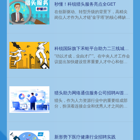
医药企业抢占人才先机，洞见市场，赢得
秒懂！科锐猎头服务亮点全GET
2023。一起来看：
在创新驱动、转型升级的背景下，高精尖
岗位人才作为人才链“金字塔”的核心稀缺资
源，已成为企业及地区争相引进的重中之
重。而这背后，往往离不开猎头服务的助
力。
科锐国际旗下禾蛙平台助力二三线城市
引才破题
“功以才成，业由才广”。在中央人才工作会
议提出加快建设世界重要人才中心和创新
高地的战略布局的指引下，各地加快了吸
引集聚人才的建设。对于二三线区域市场
来说，在加大产业布局，出台各类引才政
策的同时，如何能够充分发挥猎头机构市
场化作用，有效吸引一流人才回流，是各
猎头助力网络通信服务公司招聘AI首席
方关注的重点。
科学家
猎头，作为人力资源行业中的重要组成部
分，扮演着连接企业和优秀人才之间的桥
梁角色。随着社会经济的不断发展，猎头
行业也在不断壮大和完善。更多的公司开
始引入猎头公司的服务助力高级人才的获
取。
新形势下医疗健康行业招聘实践