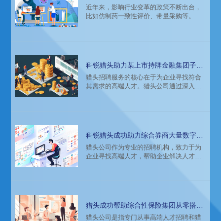
近年来，影响行业变革的政策不断出台，
比如仿制药一致性评价、带量采购等。
2018年11月，中央深改组通过了《国家组
织药品集中采购试点方案》，“带量采购”应
运而生，11个试点城市的开放，造成了
52%的平均降幅。2019年3月份第二批32
个中标产品全国落地，2020年开始又陆续
科锐猎头助力某上市持牌金融集团子公
有新的药品进入医保。产品的毛利润空间
司搭建证券及基金团队
猎头招聘服务的核心在于为企业寻找符合
降低，企业纷纷从营销驱动转为研发驱
其需求的高端人才。猎头公司通过深入了
动。对于人力资源管理者，无论是招聘、
解企业的发展战略和人才需求，精准匹配
育人还是留人，都面临着
人才，为企业提供定制化的招聘解决方
案。猎头不仅能够帮助企业找到符合要求
的人才，更能够为企业提供人才市场的最
新信息和趋势，帮助企业更好地制定人才
科锐猎头成功助力综合券商大量数字化
战略。
人才招聘
猎头公司作为专业的招聘机构，致力于为
企业寻找高端人才，帮助企业解决人才招
聘难题。猎头的存在不仅提高了企业的招
聘效率，更为企业引入了更具竞争力的人
才，为企业的发展注入了新的活力。
猎头成功帮助综合性保险集团从零搭建
互联网科技团队
猎头公司是指专门从事高端人才招聘和猎