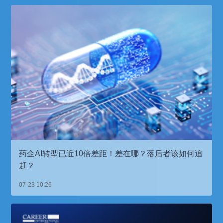
药企AI转型已近10倍差距！差在哪？落后者该如何追
赶？
07-23 10:26