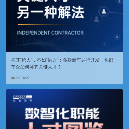
与其“抢人”，不如“借力”：多款新车并行开发，头部
车企如何补齐关键人才？
06-22 10:27