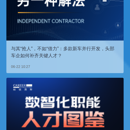
与其“抢人”，不如“借力”：多款新车并行开发，头部
车企如何补齐关键人才？
06-22 10:27