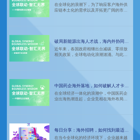
关键密码！
在全球化的浪潮下，为了响应客户海外供
作用。
应链本土化的需求以及开拓更广阔的市
场，中国制造企业纷纷加速出海的步伐。
然而，面对复杂的国际环境和多元文化差
异，如何在海外市场站稳脚跟，如何在人
才战略上精准布局，如何立得住更走得
远……成为中企全球化进程中所必须跨越
破局新能源出海人才战，海内外协同交
的难题。
付成关键！
近年来，各国政府相继出台减碳、零排放
相关政策，全球电动化浪潮汹涌。与此同
时，国内新能源技术蓬勃发展，展现出强
大的国际竞争力，为中国新能源企业登上
国际舞台创造了良好契机，成为势不可挡
的时代洪流。躬身于服务各热需行业，科
锐国际同众多新能源企业并肩前行，其中
中国药企海外落地，如何破解人才卡
不乏业内领军品牌。
点？
在全球经济一体化的浪潮中，中国医药企
业出海热潮迭起，企业竞相在海外布局，
积极谋求新增量、新机遇。无论是传统原
料药、仿制药的出口，还是创新药的全球
拓展，都呈现出蓬勃发展的态势。越来越
多本土药企积极投身于国际市场的开拓，
其足迹遍及发达及新兴市场，出海阶段也
每日分享：海外招聘，如何找到最适合
在不断深化……在这一进程中，科锐有幸
的海外人才
在当今全球化的经济环境下，企业越来越
见证并陪伴了众多药企在海外开疆拓土，