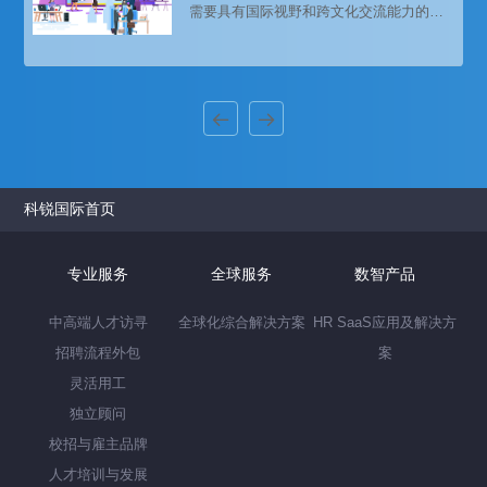
需要具有国际视野和跨文化交流能力的人
发展壮大。
才。海外招聘成为了许多企业获取优秀人
才的重要途径。然而，找到最适合的海外
人才并非易事，需要企业在招聘过程中采
取一系列有效的策略和方法。本文将探讨
如何找到最适合的海外人才，包括确定招
聘需求、选择招聘渠道、评估候选人、进
行面试和背景调查等方面。
科锐国际首页
专业服务
全球服务
数智产品
中高端人才访寻
全球化综合解决方案
HR SaaS应用及解决方
招聘流程外包
案
灵活用工
独立顾问
校招与雇主品牌
人才培训与发展