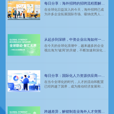
外招聘效果评估的标准，旨在为企业提供
每日分享：海外招聘的招聘流程图解：
一套全面的评估体系。
一目了然的招聘步骤
在全球化日益深入的今天，海外招聘已成
为许多企业拓展国际市场、吸纳优秀人才
的重要途径。然而，海外招聘涉及诸多复
杂环节，如何高效、有序地进行招聘成为
企业关注的焦点。本文将详细解析海外招
聘的招聘流程图解，帮助读者一目了然地
掌握招聘步骤。
从起步到深耕，中资企业出海如何一路
过关斩将？
在今天的全球化浪潮中，越来越多的企业
视出海为“破局”的关键，不断加速和深化全
球化布局。然而，这条国际化征程并非坦
途，充满了各种挑战与机遇。其中，人才
无疑是企业出海能否成功的关键一环。作
为扎根中国、服务全球的人力资源企业，
科锐国际特别推出“全球联动· 智汇无界”系
每日分享：国际化人力资源供应商——
列出海专栏，通过国内和海外专家的深度
链接全球人才资源的桥梁
在当今全球化的时代，人才的流动和配置
分享，为中国企业提供“航海”人才指南，共
已经跨越了国界，成为推动经济发展和创
同探索中企全球化新篇章。
新的关键力量。而国际化人力资源供应商
就如同一座坚实的桥梁，将世界各地的人
才资源紧密链接起来，为企业和组织提供
了广阔的人才选择和发展空间。科锐国际
作为行业内的佼佼者，正以其专业的服务
跨越差异，解锁制造业海外人才突围的
和卓越的能力，在这一领域发挥着重要的