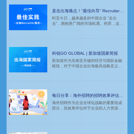
直击出海痛点！“最佳向导” Recruiter
助力破解海外招聘难题
时至今日，越来越多的中国企业 “走出
去”，拥抱更广阔的市场机遇。然而，这场
跨越国界的征程充满挑战，其中最关键的
就是如何找到最合适的"船员"，组建一支
优秀的海外团队。在这个过程中，专业的
海外招聘人员——Recruiter犹如一位经验
丰富的向导，在为企业搭建人才桥梁这一
科锐GO GLOBAL | 新加坡国家简报
过程中扮演着不可或缺的角色。
新加坡作为东南亚关键的经济与国际金融
枢纽，对于中国企业出海极具战略意义。
其市场经济高度发达，营商环境稳定优
良，华人文化背景相近，地理位置得天独
厚，成为中国企业布局东南亚的区域总部
优选。不过，在以此为“走出去”的理想跳板
时，中国企业也需留意当地劳动力成本偏
每日分享：海外招聘的招聘效果评估：
高、市场规模受限等挑战。
衡量招聘成功的标准
海外招聘作为企业全球化战略的重要组成
部分，其效果评估对于企业的人力资源管
理具有重要意义。如何科学、系统地衡量
海外招聘的成功，不仅关系到企业的人才
引进质量，更直接影响到企业的国际竞争
力和长期发展。本文将从多个维度探讨海