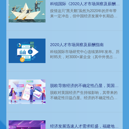
科锐国际《2020人才市场洞察及薪酬指
南》重磅发布！
疫情这只“黑天鹅”虽然为2020年的开年带
来一定冲击，但中国经济发展中长期趋势
依然向好，新消费、新产品、新业态、新
模式、新市场依然不断涌现。产业行业区
域发展背后人才市场又呈现什么样的变
化？人才缺口、职位机会和跳槽薪酬涨幅
趋势如何？科锐国际市场研究中心连续第8
2020人才市场洞察及薪酬指南
年发布年度薪酬报告——《人才市场洞察
科锐国际市场研究中心连续第8年发布。历
及薪酬指南》，为雇主和求职者提供新机
时85天，对3000+家企业（其中外资占比
遇、薪趋势参考。
55%，民营35%，央企国企、政府、非盈
利组织10%）及科锐国际信息库中的
400,000余名重点岗位中高级管理及专业候
选人薪资数据进行分析，60多位资深顾问
进行点评。21个重点行业及职能覆盖、
脱欧导致经济的不确定性凸显，英国重
50+个细分版块、2000+核心中高端及专业
点行业的人才薪酬变化
脱欧对英国经济产生持续影响，其带来的
人才岗位信息、10个国内重点商圈区域、7
不确定性日益凸显。经济的不确定性凸
个海外重点市场、60+顾问专家点评、
显，英国重点地区和行业的人才新趋势会
4000
发生怎样的变化呢？招聘公司科锐根据的
2020薪酬报告基于对英国整体环境情况，
对企业转型变革需求和人才薪酬趋势分析
和总结。
经济发展迅速人才需求旺盛，福建地区