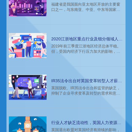
人才薪酬报告解析
福建省是我国面向亚太地区开放的主要窗
口之一，与东南亚、中亚、中东等国家和
地区经贸关系稳固，在融入“一带一路”建
设，加强对外交流与合作方面具有独特优
势。人才是发展的支撑，猎头公司科锐国
际的2019薪酬报告对福建的人才需求和薪
酬趋势的分析，为该地区猎头招聘、企业
2020江浙地区重点行业及细分领域人才
寻才带来参考。
薪酬报告
2019年前三季度江浙地区经济总体平稳。
但，受国内经济下行压力加大的影响，江
浙地区也面临较大挑战。外经贸发展形势
依然严峻，企业面临市场需求不足、生产
经营成本上升等多重压力。本文为带来猎
头公司科锐国际2020薪酬报告江浙地区的
重点行业细分人才需求，以期为企业招聘
IR35法令出台对英国变革转型人才薪酬
和个人求职带来参考依据。
的影响
英国脱欧、IR35法令出台和监管的缺乏，
抑制了企业寻求变革及转型的需求和意
愿。在这样的政治经济环境下，英国企业
的用工和人才新趋势会发生怎样的变化
呢？招聘公司科锐国际的2020薪酬报告基
于对英国整体环境情况，对企业转型变革
需求和人才薪酬趋势分析和总结。
行业人才缺乏流动性，英国人力资源行
业猎头招聘难点与突破口
英国退出欧盟对英国经济有持续的影响，