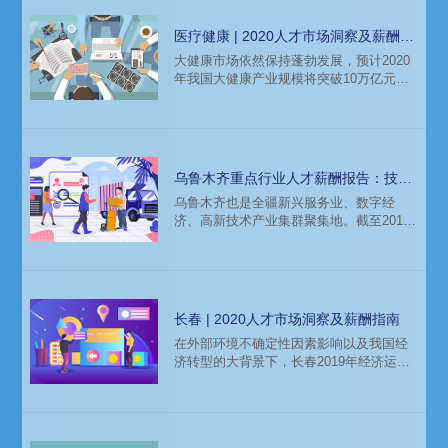
医疗健康 | 2020人才市场洞察及薪酬指
南
大健康市场依然保持蓬勃发展，预计2020
年我国大健康产业规模将突破10万亿元。
政策的驱动，人口老龄化的加快，居民生
活水平的不断提高，都给产业带来了发展
机会与前景。本文带来猎头招聘公司科锐
国际的薪酬报告对医疗健康行业的人才招
聘需求和薪酬趋势的分析预测，供企业和
乌鲁木齐重点行业人才薪酬报告：技能
猎头招聘参考。
人才和营销人才倍受青睐
乌鲁木齐也是全疆新兴服务业、数字经
济、高新技术产业集群聚集地。截至2018
年底，落户乌鲁木齐市世界500强企业70
家，中国500强企业84家，知名企业74
家。2019年，乌鲁木齐充分发挥4个国家
级、4个自治区级园区和14个特色产业园的
产业集聚载体作用，培育和壮大先进装备
长春 | 2020人才市场洞察及薪酬指南
制造、智能终端、新能源、新材料等战略
在外部环境不确定性因素影响以及我国经
性新兴产业，并随着稳定红利的不断释放
济转型的大背景下，长春2019年经济运行
和旅游兴疆战略的全面实施，旅游市场持
遇到了很大挑战。2020科锐薪酬报告对长
续井喷。科锐国际薪酬报
春地区的汽车、高科技等重点行业的人的
人才招聘需求和薪酬趋势的分析预测，供
企业和猎头招聘参考。