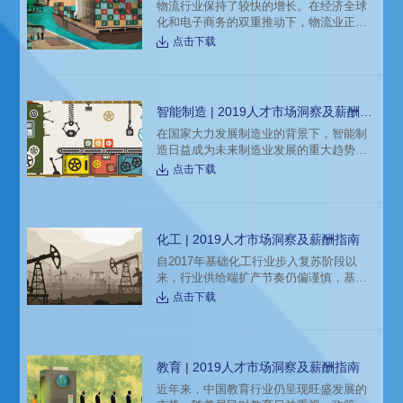
物流行业保持了较快的增长。在经济全球
供企业和猎头招聘参考。
化和电子商务的双重推动下，物流业正在
从传统物流向现代物流迅速转型。线上线
点击下载
下结合的新零售发展的深入，推动了新物
流的发展。大型地产集团借助自身优势涉
及物流地产和建立物流子公司也对物流行
业的发展起到了推动作用。物流企业也越
智能制造 | 2019人才市场洞察及薪酬指
来越向专业性、精细化服务转化。 本文带
南
在国家大力发展制造业的背景下，智能制
来猎头招聘公司科锐国际的薪酬报告对物
造日益成为未来制造业发展的重大趋势和
流行业的人才招聘需求和薪酬趋势的分析
核心内容。预计未来几年我国智能制造行
预测，供企业和猎头招聘参考。​
点击下载
业将保持11%左右的年均复合增速，到
2022年行业市场规模将达到2.39万亿元，
行业增长空间巨大。国家政策的大力支
持、全球智能制造的发展、各行业的智能
化工 | 2019人才市场洞察及薪酬指南
化应用需求快速上升，成为驱动智能制造
自2017年基础化工行业步入复苏阶段以
行业的主要因素。本文带来猎头招聘公司
来，行业供给端扩产节奏仍偏谨慎，基础
科锐国际的薪酬报告对智能制造行业的人
化工行业经营态势继续延续始自2016年下
才招聘需求和薪酬趋势的分析预测，供
点击下载
半年的景气趋势。本文带来猎头招聘公司
科锐国际的薪酬报告对化工行业的人才招
聘需求和薪酬趋势的分析预测，供企业和
猎头招聘参考。
教育 | 2019人才市场洞察及薪酬指南
近年来，中国教育行业仍呈现旺盛发展的