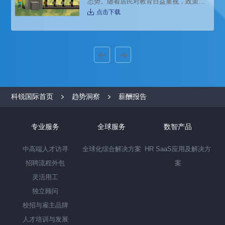
态势。随着居民对教育日益重视，政策、
资金、科技的驱动，教育领域在未来还将
点击下载
持续繁荣，成为投资市场的热点。本文带
来猎头招聘公司科锐国际的薪酬报告对教
育行业的人才招聘需求和薪酬趋势的分析
预测，供企业和猎头招聘参考。
科锐国际首页
趋势洞察
薪酬报告
专业服务
全球服务
数智产品
中高端人才访寻
全球化综合解决方案
HR SaaS应用及解决方
招聘流程外包
案
灵活用工
独立顾问
校招与雇主品牌
人才培训与发展