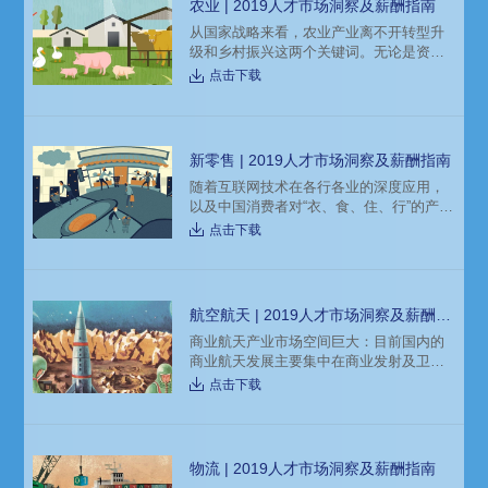
农业 | 2019人才市场洞察及薪酬指南
放，有效触达，内容营销价值突显。
从国家战略来看，农业产业离不开转型升
级和乡村振兴这两个关键词。无论是资本
市场还是农业领域经济实体，在这方面的
点击下载
布局和开拓颇多。农业产业从总量扩张向
质量提升转化，以契合当下消费升级的整
体需求，此调整方向也还将进一步持续下
去。这也势必直接影响到农业产业各具体
新零售 | 2019人才市场洞察及薪酬指南
相关领域，将给种植养殖、农业电商、冷
随着互联网技术在各行各业的深度应用，
链物流、物联网、农业服务等带来广阔的
以及中国消费者对“衣、食、住、行”的产品
产业前景。
与服务需求不断提升，新零售毫无疑问成
点击下载
为2018年创新变革先锋部队中最活跃成员
之一。行业整体前景向好，局部调整加
剧，创新业态激增，寡头依旧垄断，新公
司却也百花齐放。中国人均GDP已超8000
航空航天 | 2019人才市场洞察及薪酬指
美元，意味着，中国消费者的诸多消费行
南
商业航天产业市场空间巨大：目前国内的
为，可以较大程度参考以往对应历史时期
商业航天发展主要集中在商业发射及卫星
里，欧美及亚洲其它发达国家、地区消费
应用上。商业发射由小卫星的发展带动向
者的消费行为，以及对应行业的
点击下载
低成本方向转变，我国商业航天国际发射
市场由于受到政策限制落后于其能力，市
场份额可进一步提升。本文带来猎头招聘
公司科锐国际的薪酬报告对航空航天行业
物流 | 2019人才市场洞察及薪酬指南
的人才招聘需求和薪酬趋势的分析预测，