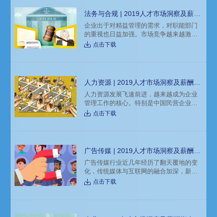
法务与合规 | 2019人才市场洞察及薪酬
指南
企业出于对精益管理的需求，对职能部门
的重视也日益加强。市场竞争越来越激
烈，对于法务职能更加贴近业务也提出了
点击下载
更高的要求。随着信息技术的进步，法律
大数据以及人工智能的发展，法律人的工
作方式也会随之发生变化，对法务人带来
了新的机遇和挑战。从业务支持到风险控
人力资源 | 2019人才市场洞察及薪酬指
制最后到介入业务管理、提供管理建议，
南
人力资源发展飞速前进，越来越成为企业
法务人的多重价值逐渐显现。信息技术的
管理工作的核心。特别是中国民营企业的
发展，也给法务职业带来了更多的挑战，
整体成长，人力资源重视度被列为企业首
具备跨学科、复合型的知识，能够运用新
点击下载
要解决端口。受益于企业转型升级，企业
技术的
对通过引进职能类中高管，以期带来新的
管理理念，带动拔高现有团队的意愿很
强。技术正在从根本上改变我们的职业生
广告传媒 | 2019人才市场洞察及薪酬指
活、我们未来的工作和角色，也影响着人
南
广告传媒行业近几年经历了翻天覆地的变
力资源职能的变化升级。处于转型变革时
化，传统媒体与互联网的融合加深，新媒
期的人力资源行业，对于人力资源从业人
体急剧崛起。随着互联网生态环境的逐渐
员来说，机会与挑战并存。
点击下载
完善，互联网广告的精准程度提高，互联
网广告行业迅速崛起，精准营销成为行业
未来发展趋势。广告投入越来越向移动端
倾斜，投放趋于理性，更加强调精准投