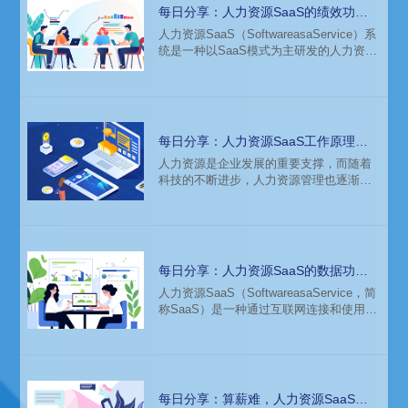
业选择人力资源SaaS作为其人力资源管理
每日分享：人力资源SaaS的绩效功能
的新选择。
为企业带来价值
人力资源SaaS（SoftwareasaService）系
统是一种以SaaS模式为主研发的人力资源
服务软件，为众多企业提供人力资源管理
服务，帮助企业规范化管理、科学化管
理，提高工作效率，促进企业发展。在人
力资源管理中，绩效管理是一个至关重要
的环节。本文将重点介绍人力资源SaaS系
每日分享：人力资源SaaS工作原理是
统在绩效管理方面的功能和特点，以及为
什么样的？适用哪些企业？
人力资源是企业发展的重要支撑，而随着
企业带来的价值。
科技的不断进步，人力资源管理也逐渐向
数字化、智能化方向发展。人力资源
SaaS（SoftwareasaService）作为一种新
兴的软件运营服务模式，为企业提供了更
高效、更便捷的人力资源管理解决方案。
每日分享：人力资源SaaS的数据功能
和特点以及带来的价值
​人力资源SaaS（SoftwareasaService，简
称SaaS）是一种通过互联网连接和使用基
于云的应用程序的服务。与传统的软件安
装方式不同，SaaS不需要用户将软件产品
安装在自己的电脑或服务器上，而是通过
网络即可获取服务。在人力资源管理领
域，SaaS提供了强大的人力数据统计分析
每日分享：算薪难，人力资源SaaS来
报表功能，为企业带来了巨大的价值。