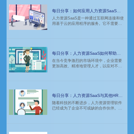
每日分享：如何应用人力资源SaaS提
供员工体验
​人力资源SaaS是一种通过互联网连接和使
用基于云的应用程序的服务。它不需要用
户将软件产品安装在自己的电脑或服务器
上，通过网络即可获取服务。人力资源
SaaS可以帮助企业实现人力资源管理的自
动化和数字化，提高工作效率和员工体
验。
每日分享：人力资源SaaS如何帮助企
业进行人才管理？
在当今竞争激烈的市场环境中，企业需要
更加高效、精准地管理人才，以应对不断
变化的市场需求。人力资源SaaS作为一种
先进的人力资源管理工具，能够帮助企业
实现人才管理的数字化、智能化和个性
化，提高人才管理的效率和效果。本文将
详细介绍人力资源SaaS如何帮助企业进行
每日分享：人力资源SaaS与其他HR软
人才管理。
件的区别是什么？
随着科技的不断进步，人力资源管理软件
已经成为了企业不可或缺的合作伙伴。市
场上存在着多种人力资源软件，其中人力
资源SaaS与其他HR软件的区别日益凸
显。本文将详细介绍人力资源SaaS与其他
HR软件的区别，以及为什么越来越多的企