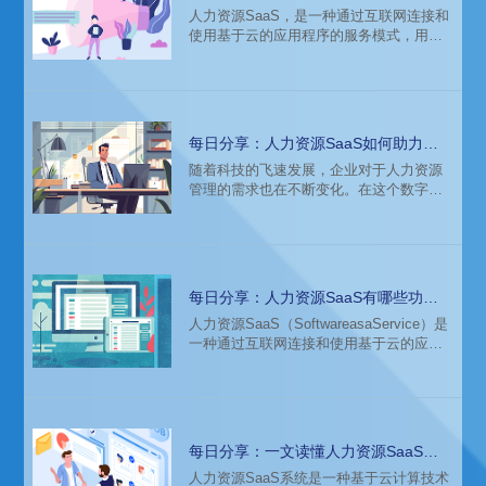
解决
​人力资源SaaS，是一种通过互联网连接和
使用基于云的应用程序的服务模式，用户
无需安装软件，只需通过网络即可获取服
务。在人力资源管理领域，人力资源SaaS
成为了解决算薪难题的利器。
每日分享：人力资源SaaS如何助力企
业成长？
随着科技的飞速发展，企业对于人力资源
管理的需求也在不断变化。在这个数字化
时代，人力资源SaaS解决方案以其高效、
灵活和便捷的特性，正逐渐成为企业成长
的强大引擎。
每日分享：人力资源SaaS有哪些功
能？能为企业带来什么价值？
​人力资源SaaS（SoftwareasaService）是
一种通过互联网连接和使用基于云的应用
程序的服务。它为企业提供了一系列的人
力资源管理功能，包括招聘、培训、绩效
管理、薪酬管理等。下面将详细介绍人力
资源SaaS的功能。
每日分享：一文读懂人力资源SaaS系
统的工作原理和应用场景
人力资源SaaS系统是一种基于云计算技术