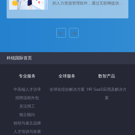
的人力资源管理软件，通过互联网提供服
务。SaaS是SoftwareasaService的缩写，
意为软件即服务。人力资源SaaS系统将传
统的人力资源管理功能进行数字化和自动
化，帮助企业更高效地管理员工信息、招
聘流程、薪酬福利、绩效考核等人力资源
相关事务。
科锐国际首页
专业服务
全球服务
数智产品
中高端人才访寻
全球化综合解决方案
HR SaaS应用及解决方
招聘流程外包
案
灵活用工
独立顾问
校招与雇主品牌
人才培训与发展