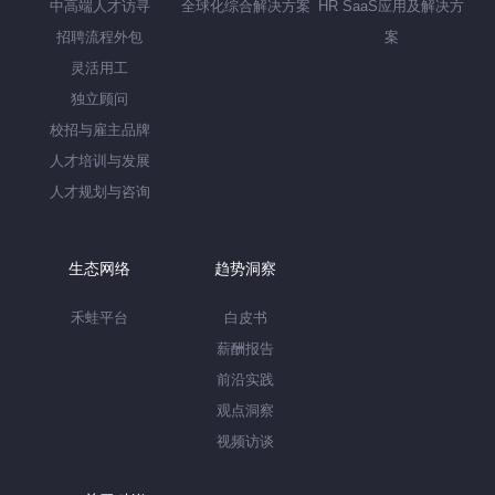
中高端人才访寻
全球化综合解决方案
HR SaaS应用及解决方
招聘流程外包
案
灵活用工
独立顾问
校招与雇主品牌
人才培训与发展
人才规划与咨询
生态网络
趋势洞察
禾蛙平台
白皮书
薪酬报告
前沿实践
观点洞察
视频访谈