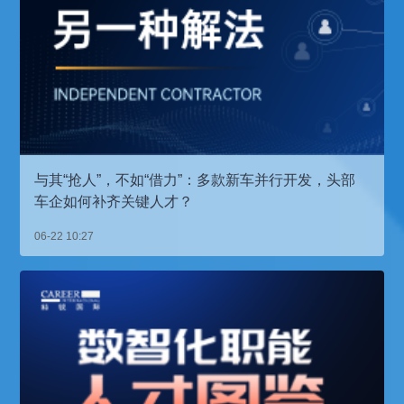
与其“抢人”，不如“借力”：多款新车并行开发，头部
车企如何补齐关键人才？
06-22 10:27