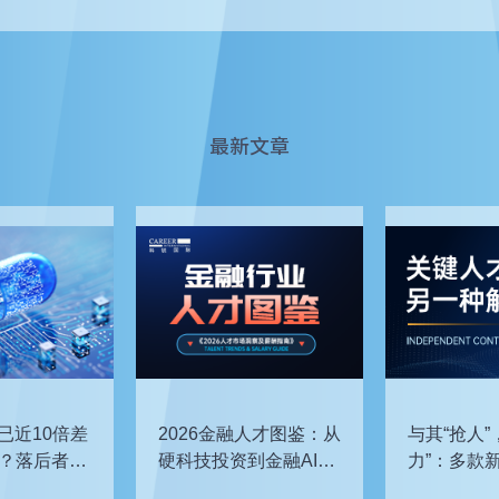
最新文章
已近10倍差
2026金融人才图鉴：从
与其“抢人”
？落后者该
硬科技投资到金融AI，
力”：多款
企业在为哪些能力买
发，头部车