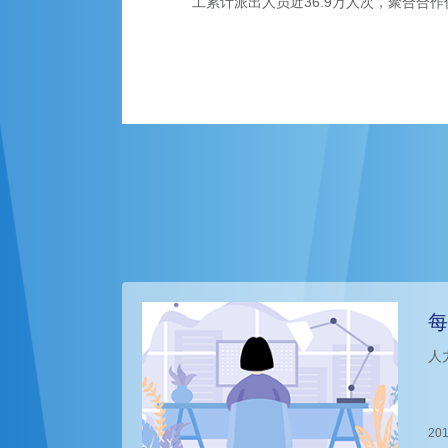
工累计派出人员近36.9万人次，聚合合作伙
每
人
201