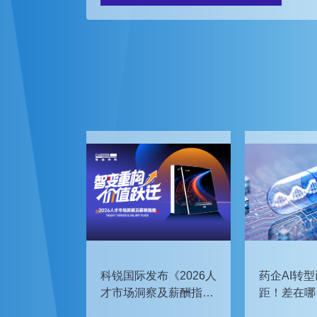
科锐国际发布《2026人
药企AI转型
才市场洞察及薪酬指
距！差在哪
南》
如何追赶？