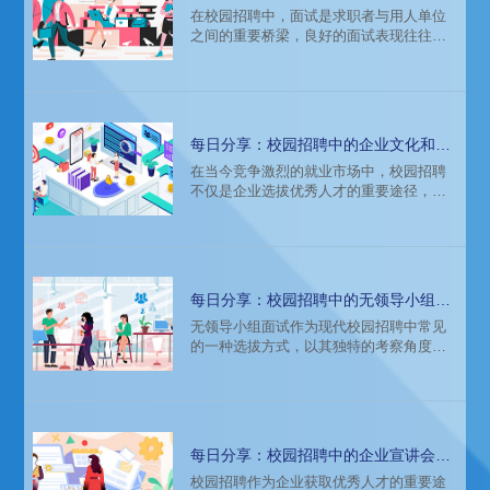
在校园招聘中，面试是求职者与用人单位
之间的重要桥梁，良好的面试表现往往能
直接决定你是否能获得心仪的职位。因
此，充分的面试准备显得尤为重要。下
面，我们将详细列出一份全面的面试准备
清单，帮助你在校园招聘中脱颖而出。
每日分享：校园招聘中的企业文化和匹
配度
在当今竞争激烈的就业市场中，校园招聘
不仅是企业选拔优秀人才的重要途径，也
是大学生步入职场的第一步。在这个过程
中，企业文化和匹配度成为了双方关注的
焦点。企业文化是指企业在长期发展过程
中形成的独特价值观、行为规范和管理理
念，而匹配度则是指应聘者与企业文化的
每日分享：校园招聘中的无领导小组面
契合程度。探讨校园招聘中的企业文化和
试解析
无领导小组面试作为现代校园招聘中常见
匹配度，对于企业和求职者都具有重要的
的一种选拔方式，以其独特的考察角度和
现实意义。
高效的评估手段，受到了众多企业的青
睐。本文将从无领导小组面试的定义、特
点、考察内容、应对策略等方面进行详细
解析，帮助求职者更好地理解和应对这一
面试形式。
每日分享：校园招聘中的企业宣讲会重
要性
校园招聘作为企业获取优秀人才的重要途