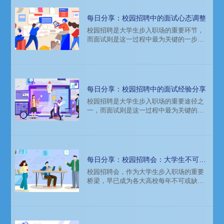
每日分享：校园招聘中的面试心态调整
校园招聘是大学生步入职场的重要环节，
而面试则是这一过程中最为关键的一步。
面对激烈的竞争和未知的挑战，调整好面
试心态显得尤为重要。良好的心态不仅能
帮助学生在面试中发挥出最佳水平，还能
为未来的职业生涯奠定坚实的基础。
每日分享：校园招聘中的面试经验分享
校园招聘是大学生步入职场的重要途径之
一，而面试则是这一过程中最为关键的一
环。如何在众多求职者中脱颖而出，顺利
通过面试，成为许多学生关注的焦点。本
文将结合实际经验，分享一些在校园招聘
面试中的实用技巧和注意事项。
每日分享：校园招聘会：大学生不可错
过的求职盛宴
校园招聘会，作为大学生步入职场的重要
桥梁，早已成为各大高校每年不可或缺的
盛事。对于即将毕业的大学生而言，这不
仅是一次求职的机会，更是一场不可错过
的求职盛宴。本文将从多个角度详细解析
校园招聘会的重要性及其对大学生职业生