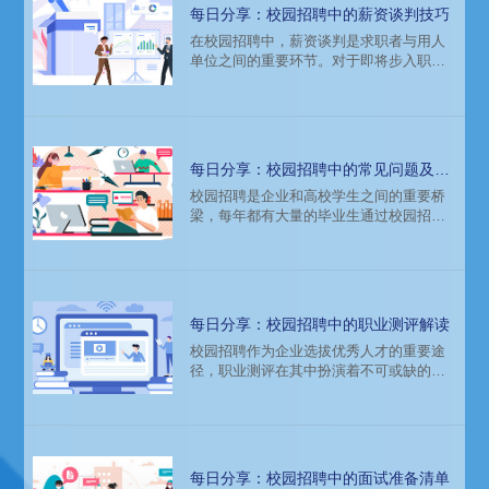
涯的深远影响。
每日分享：校园招聘中的薪资谈判技巧
在校园招聘中，薪资谈判是求职者与用人
单位之间的重要环节。对于即将步入职场
的应届毕业生来说，掌握有效的薪资谈判
技巧不仅能帮助自己获得更合理的薪酬待
遇，还能展现出个人的沟通能力和职业素
养。以下是一些实用的薪资谈判技巧，助
你在校园招聘中脱颖而出。
每日分享：校园招聘中的常见问题及解
答
校园招聘是企业和高校学生之间的重要桥
梁，每年都有大量的毕业生通过校园招聘
进入职场。然而，在这个过程中，许多学
生和家长对校园招聘存在诸多疑问。本文
将针对校园招聘中的常见问题进行详细解
答，帮助大家更好地理解和参与校园招
聘。
每日分享：校园招聘中的职业测评解读
校园招聘作为企业选拔优秀人才的重要途
径，职业测评在其中扮演着不可或缺的角
色。职业测评不仅帮助企业在众多求职者
中筛选出最适合岗位的人才，同时也帮助
求职者更好地了解自己的职业倾向和潜
力。本文将详细解读校园招聘中的职业测
评，探讨其重要性、常见类型及如何正确
每日分享：校园招聘中的面试准备清单
解读测评结果。