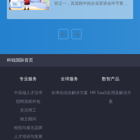
径之一，其流程中的企业宣讲会环节更是
扮演着举足轻重的角色。宣讲会不仅是企
业展示自身形象、传播企业文化的重要平
台，更是吸引潜在应聘者、建立初步联系
的关键环节。本文将从多个角度深入探讨
校园招聘中企业宣讲会的重要性。
科锐国际首页
专业服务
全球服务
数智产品
中高端人才访寻
全球化综合解决方案
HR SaaS应用及解决方
招聘流程外包
案
灵活用工
独立顾问
校招与雇主品牌
人才培训与发展