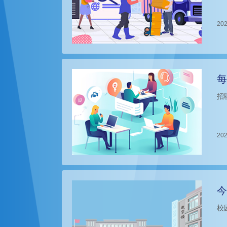
202
每
招
202
今
校