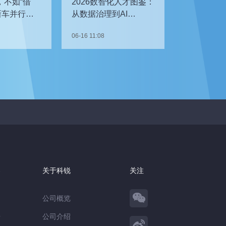
，不如“借
2026数智化人才图鉴：
新车并行开
从数据治理到AI
企如何补齐
Agent，谁最抢手？
06-16 11:08
察
关于科锐
关注
公司概览
告
公司介绍