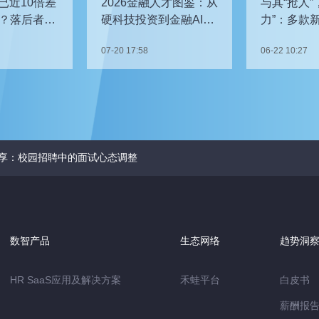
已近10倍差
2026金融人才图鉴：从
与其“抢人”
？落后者该
硬科技投资到金融AI，
力”：多款
企业在为哪些能力买
发，头部车
07-20 17:58
06-22 10:27
单？
关键人才？
享：校园招聘中的面试心态调整
数智产品
生态网络
趋势洞
HR SaaS应用及解决方案
禾蛙平台
白皮书
薪酬报