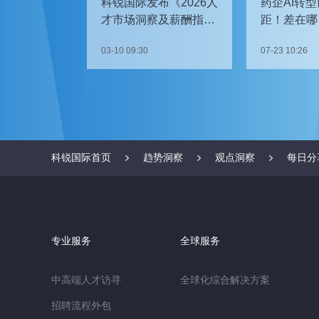
科锐国际发布《2026人
药企AI转型
才市场洞察及薪酬指
距！差在哪
南》
如何追赶？
03-10 09:30
07-23 10:26
科锐国际首页
趋势洞察
观点洞察
每日分
专业服务
全球服务
中高端人才访寻
全球化综合解决方案
招聘流程外包