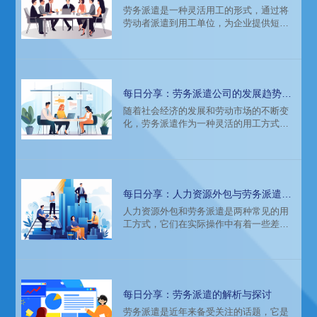
难题
​劳务派遣是一种灵活用工的形式，通过将
劳动者派遣到用工单位，为企业提供短
期、临时或特定岗位的劳动力支持。与传
统的招聘雇佣模式相比，劳务派遣具有更
高的灵活性和适应性。
每日分享：劳务派遣公司的发展趋势是
什么？
随着社会经济的发展和劳动市场的不断变
化，劳务派遣作为一种灵活的用工方式，
越来越受到企业的青睐。本文将探讨劳务
派遣公司的发展趋势，以及这些趋势对行
业和企业的深远影响。
每日分享：人力资源外包与劳务派遣有
何差异？适合哪些用工场景？
人力资源外包和劳务派遣是两种常见的用
工方式，它们在实际操作中有着一些差
异。本文将从定义、特点和适用场景等方
面进行详细介绍。
每日分享：劳务派遣的解析与探讨
​劳务派遣是近年来备受关注的话题，它是