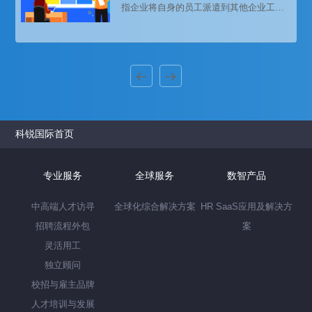
指企业将自身的员工派遣到其他企业工
作，以满足用工需求。这种形式的用工模
式在中国已经存在多年，但近年来引发了
广泛的争议和讨论。本文将从不同角度对
劳务派遣进行解析与探讨。
科锐国际首页
专业服务
全球服务
数智产品
中高端人才访寻
全球化综合解决方案
HR SaaS应用及解决方
招聘流程外包
案
灵活用工
独立顾问
校招与雇主品牌
人才培训与发展