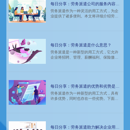
每日分享：劳务派遣公司的服务内容有
哪些？
​劳务派遣作为一种灵活的用工方式，为企
业提供了诸多便利。本文将详细介绍劳务
派遣公司的服务内容，以及其为企业带来
的优势。
每日分享：劳务派遣是什么意思？
​劳务派遣是一种新型的用工方式，它允许
企业将招聘、管理、薪酬福利、保险缴纳
等事务外包给专业的劳务派遣公司，由其
负责员工的相关事务。企业只需要向劳务
派遣公司支付一定的服务费用，就可以获
得所需的员工，从而减轻了企业在人力资
源管理方面的负担。
每日分享：劳务派遣的优势和劣势是什
么？
​劳务派遣作为一种新型的用工方式，具有
许多优势，同时也存在一些劣势。下面将
详细介绍劳务派遣的优势和劣势。
每日分享：劳务派遣助力解决企业用工