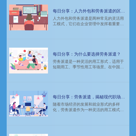
每日分享：人力外包和劳务派遣的区
别，人力外包能否帮助企业更好地管
​人力外包和劳务派遣是两种常见的灵活用
工模式，它们在企业管理中发挥着重要作
理？
用。但是，两者之间有着明显的区别，下
面让我们来详细了解人力外包与劳务派
遣，并选择更适合您企业需求的解决方
案。
每日分享：为什么要选择劳务派遣？
​劳务派遣是一种灵活的用工形式，适用于
短期用工、季节性用工等场景。在中国，
劳务派遣在服务业、制造业等行业得到广
泛应用。
每日分享：劳务派遣，揭秘现代职场中
的灵活用工模式
随着市场经济的发展和就业形式的多样
化，劳务派遣作为一种灵活的用工模式，
在我国就业市场中日益普及。本文将为您
揭秘劳务派遣的内涵、特点以及其在现代
职场中的应用，帮助您更好地了解这一灵
活用工模式。