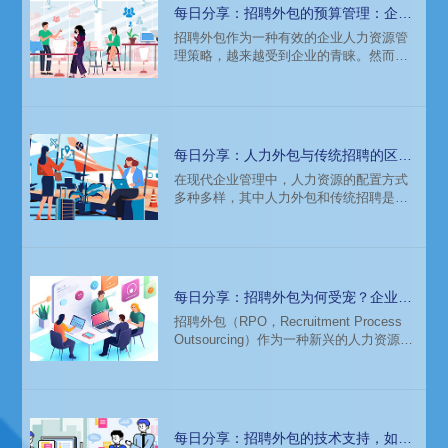
您一探究竟。
每日分享：招聘外包的预算管理：企业
如何合理控制招聘成本
招聘外包作为一种有效的企业人力资源管
理策略，越来越受到企业的青睐。然而，
如何合理控制招聘成本，确保预算管理的
高效性，成为企业管理者面临的重要课
题。本文将从招聘外包的预算管理出发，
探讨企业如何合理控制招聘成本。
每日分享：人力外包与传统招聘的区
别：哪种方式更适合你的企业？
在现代企业管理中，人力资源的配置方式
多种多样，其中人力外包和传统招聘是两
种常见且重要的方式。它们各有特点和适
用场景，企业在选择时需要根据自身需求
和实际情况进行权衡。本文将详细探讨人
力外包与传统招聘的区别，并分析哪种方
式更适合不同类型的企业。
每日分享：招聘外包为何受宠？企业人
力资源管理的革新
招聘外包（RPO，Recruitment Process
Outsourcing）作为一种新兴的人力资源管
理方式，近年来在全球范围内受到了广泛
关注和应用。尤其在快速发展的市场环境
中，企业对于高效、专业的人力资源管理
需求日益迫切，招聘外包因此备受青睐。
那么，招聘外包为何受宠？其背后又反映
每日分享：招聘外包的技术支持，如何
了企业人力资源管理的哪些革新？