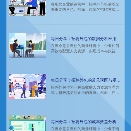
利用科技提升招聘效率
在现代企业的运营中，招聘环节扮演着至
关重要的角色。然而，传统的招聘方式往
往效率低下，耗时耗力。随着科技的迅猛
发展，招聘外包技术支持成为提升招聘效
率的有效途径。本文将详细探讨如何利用
科技手段，通过招聘外包服务，提升企业
的招聘效率。
每日分享：招聘外包的数据分析应用：
企业科学决策的利器
在当今竞争激烈的商业环境中，企业如何
高效地配置人力资源，实现成本与效益的
最大化，已成为管理层关注的焦点。招聘
外包作为一种新型的管理模式，正逐渐受
到企业的青睐。而数据分析在招聘外包中
的应用，更是为企业科学决策提供了强有
力的支持，成为企业人力资源管理的重要
每日分享：招聘外包的常见误区与规避
利器。
策略
招聘外包作为一种高效的人力资源管理方
式，越来越受到企业的青睐。然而，在实
际操作中，许多企业对招聘外包存在一些
误区，导致效果不尽如人意。本文将详细
探讨招聘外包的常见误区，并提供相应的
规避策略，帮助企业更好地利用这一工
具。
每日分享：招聘外包的成本效益分析：
企业节省开支的妙招
在当今竞争激烈的商业环境中，企业不断