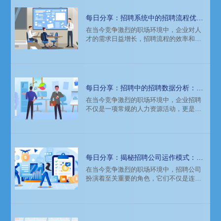
每日分享：招聘系统中的招聘流程优
化：提升招聘效率
在当今竞争激烈的职场环境中，企业对人
才的需求日益增长，招聘流程的效率和效
果直接影响到企业的核心竞争力。因此，
优化招聘系统中的招聘流程，提升招聘效
率，成为企业人力资源管理的重中之重。
本文将从招聘流程的现状分析、优化策略
及实施效果三个方面进行探讨。
每日分享：招聘中的招聘数据分析：提
升招聘效果的关键指标
在当今竞争激烈的职场环境中，企业招聘
不仅是一项常规的人力资源活动，更是决
定企业未来发展的关键环节。如何通过数
据分析提升招聘效果，已成为人力资源管
理者关注的焦点。本文将深入探讨招聘数
据分析的重要性，并详细解析提升招聘效
果的关键指标。
每日分享：揭秘招聘公司运作模式：如
何高效匹配人才与岗位
在当今竞争激烈的职场环境中，招聘公司
扮演着至关重要的角色，它们不仅是连接
求职者与企业的桥梁，更是高效匹配人才
与岗位的专家。那么，招聘公司究竟是如
何运作的，又是如何实现高效匹配的呢？
本文将深入揭秘招聘公司的运作模式，带