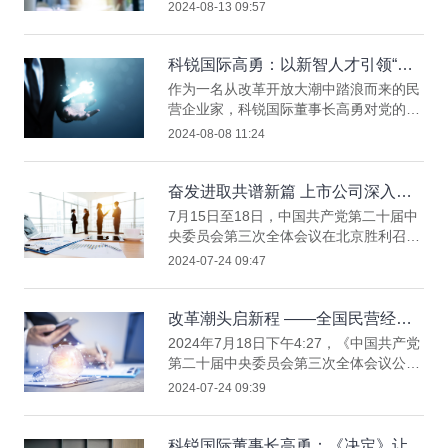
半被标注为数字职业，例如，生成式人工
2024-08-13 09:57
智能系统应用员、工业互联网运维员、智
能网联汽车测试员、智能网联汽车装调运
维员。同时，还有随着经济社会绿色转
科锐国际高勇：以新智人才引领“新
型，为适应新型低碳绿色领域和传统行业
质”未来
作为一名从改革开放大潮中踏浪而来的民
转型升级对人才需求的绿色职业，如储能
营企业家，科锐国际董事长高勇对党的二
电站运维管理员、电能质量管理员、氢基
十届三中全会决定中提到的“两个毫不动
2024-08-08 11:24
直接还原炼铁工等。此外，还有口腔卫生
摇”印象深刻。
技师、会展搭建师、文创产品策划运营师
等
奋发进取共谱新篇 上市公司深入学
习贯彻三中全会精神
7月15日至18日，中国共产党第二十届中
央委员会第三次全体会议在北京胜利召
开，审议通过了《中共中央关于进一步全
2024-07-24 09:47
面深化改革 推进中国式现代化的决定》
（下称《决定》）。会议结束后，全国上
下迅速掀起学习贯彻党的二十届三中全会
改革潮头启新程 ——全国民营经济
精神的热潮。上市公司群体认真领悟党的
领域学习贯彻党的二十届三中全会精
2024年7月18日下午4:27，《中国共产党
二十届三中全会就进一步全面深化改革、
神综述之一
第二十届中央委员会第三次全体会议公
推进中国式现代化作出的战略部署，结合
报》发布，各界关注热度瞬时超过了当天
2024-07-24 09:39
实践谋划落实举措。企业家们纷纷表示，
灼灼温度。“改革”！这个改革开放以来党
将结合工作实际抓好改革落实，凝心聚
的历届三中全会不变的主题，在新的历史
力、
征程上迸发出划时代的澎湃力量。
科锐国际董事长高勇：《决定》让我