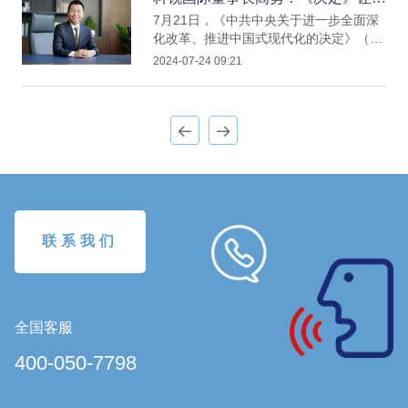
们更加坚定了企业发展的信心和决心
7月21日，《中共中央关于进一步全面深
化改革、推进中国式现代化的决定》（以
下简称《决定》）正式对外发布，受到社
2024-07-24 09:21
会各界人士的广泛关注，引发热烈反响。
7月22日上午，科锐国际董事长高勇对
《每日经济新闻》记者表示，党的二十届
三中全会精神使其倍受鼓舞和振奋。
联系我们
全国客服
400-050-7798