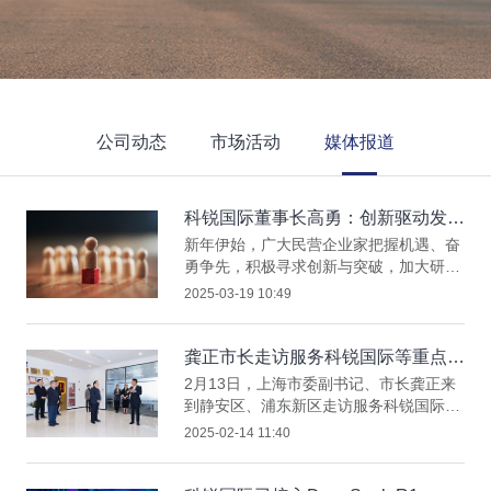
公司动态
市场活动
媒体报道
科锐国际董事长高勇：创新驱动发
展，布局全球人才供应链
新年伊始，广大民营企业家把握机遇、奋
勇争先，积极寻求创新与突破，加大研发
投入、提升管理水平、拓展市场空间，在
2025-03-19 10:49
高质量发展道路上奋力攀登，开启民营经
济发展新的华章，锻造属于自己和新时代
的新辉煌，用每一份弥足珍贵的付出，点
龚正市长走访服务科锐国际等重点企
亮每一束熠熠生辉的光芒，迎难而上、挺
业，真心实意为企解忧、助企增利、
2月13日，上海市委副书记、市长龚正来
膺担当、拼搏创造，不负“中国式现代化
促企发展
到静安区、浦东新区走访服务科锐国际等
的新征程上，每一个人都是主角”的期待
重点企业，了解企业经营发展情况，与企
2025-02-14 11:40
与嘱托。科锐国际董事长高勇接受《中华
业负责人座谈交流，听取意见建议，开展
工商时报》采访，分享科锐国际在应对行
现场办公。龚正指出，要深入贯彻落实习
业变