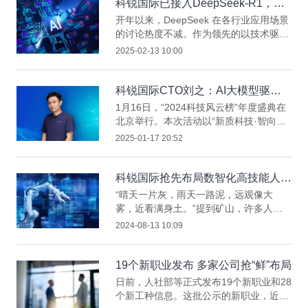
近平总书记考察上海重要讲话精神和中央
科锐国际已接入DeepSeek-R1，持
经济工作会议精神，按照市委的部署要
续探索AI在中高端招聘领域的应用
开年以来，DeepSeek 在各行业应用场景
求，加强重点企业走访调研，加快落实上
的讨论热度不减。作为领先的以技术驱动
海优化营商环境8.0版方案。
的整体人力资源解决方案服务商，科锐国
2025-02-13 10:00
际一直秉持着对前沿技术的敏锐洞察，积
极探索“ AI + HR ”的深度融合场景。如
今，科锐国际成功接入 DeepSeek-R1 大
科锐国际CTO刘之：AI大模型驱动
模型，在人力资源智能化转型的道路上迈
中高端招聘市场新变革
1月16日，“2024科技风云榜”年度盛典在
出关键一步。钛媒体对这一重要事件进行
北京举行。本次活动以“新质科技·智向未
了独家报道，以下内容转载自「钛媒
来”为主题，科锐国际CTO刘之受邀出
2025-01-17 20:52
体」。
席，围绕“大模型，还能火多久？”的议
题，展开了深入而具有前瞻性的讨论，带
来了独特的见解和思考。
科锐国际抢先布局数智化高技能人才
输送
“晴天一片灰，雨天一路泥，远观像大
雾，近看满身土。”提到矿山，许多人的
脑海里首先映入的是这幅画面。然而，随
2024-08-13 10:09
着“智慧矿山”的深入推进建设，这一场景
正在逐渐成为过去式。与此同时，大型矿
山逐步实现智能化、无人化，对开采作业
19个新职业发布 多家公司抢“鲜”布局
的装备设施及相关工作人员提出了更高的
日前，人社部等正式发布19个新职业和28
技术与能力要求。
个新工种信息。这批公示的新职业，近一