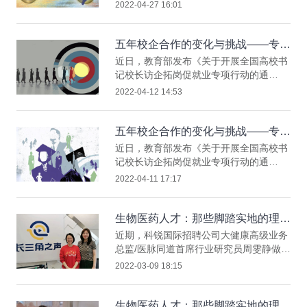
业需要快速把握人才市场的风向标，以人
2022-04-27 16:01
锐国际人力资源公司协办的线上邀请制公
才引领发展，决胜未来。近日，科锐国际
益直播研讨会“商谈CBR Online
发布《2022年人才市场洞察及薪酬指
南》，这已是连续十年输出人才市场的专
五年校企合作的变化与挑战——专访
业洞见，在此背景下，《21世纪商业评
科锐国际就业服务高级总监杜敏
近日，教育部发布《关于开展全国高校书
论》对话科锐国际市场总监、市场研究中
（下）
记校长访企拓岗促就业专项行动的通
心负责人刘萌萌女士，聚焦热门行业，分
知》，再次助推了校企合作“热潮”。在此
2022-04-12 14:53
享人才市场动态、变化及挑战，把脉人才
背景下，科锐国际人力资源公司职业教育
市场趋势。本文已刊发于《21世纪商业评
就业服务高级总监杜敏接受《经济观察
论
报》专访，讲述科锐国际人力资源公司在
五年校企合作的变化与挑战——专访
校企合作方面的专业服务及实践探索，并
科锐国际就业服务高级总监杜敏
近日，教育部发布《关于开展全国高校书
对校企合作的兴起、需求变迁以及新的挑
（上）
记校长访企拓岗促就业专项行动的通
战展开解读，干货满满启发思考。专访稿
知》，再次助推了校企合作“热潮”。在此
2022-04-11 17:17
件已于4月11日刊发在《经济观察报》报
背景下，科锐国际人力资源公司职业教育
纸版面。本文带来专访稿件下半篇的分
就业服务高级总监杜敏接受《经济观察
享：
报》专访，讲述科锐国际人力资源公司在
生物医药人才：那些脚踏实地的理想
校企合作方面的专业服务及实践探索，并
主义者（下）
近期，科锐国际招聘公司大健康高级业务
对校企合作的兴起、需求变迁以及新的挑
总监/医脉同道首席行业研究员周雯静做客
战展开解读，干货满满启发思考。专访稿
FM89.9“上海人民广播电台长三角之声”的
2022-03-09 18:15
件已于4月11日刊发在《经济观察报》报
招聘栏目“职等你来”，围绕生物医药产业
纸版面。
发展与人才市场现状进行了专家解读和精
彩分享。
生物医药人才：那些脚踏实地的理想