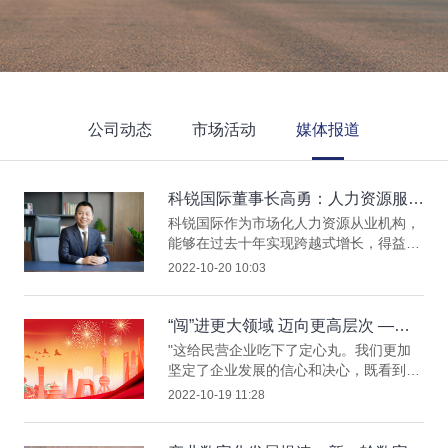
公司动态
市场活动
媒体报道
科锐国际董事长高勇：人力资源服务
将迎来更广阔的舞台
科锐国际作为市场化人力资源从业机构，
能够在过去十年实现跨越式增长，得益于
党和国家贯彻新发展理念下中国经济实力
2022-10-20 10:03
的历史性跃升，得益于人才强国战略指引
下，为人力资源服务机构的充分有益发展
提供了广阔的舞台。
“闯”进更大领域 迈向更高层次 ——
党的二十大报告感召民营经济人士新
"这给民营企业吃下了定心丸。我们更加
征程高扬理想勇毅前行
坚定了企业发展的信心和决心，既看到人
力资源服务行业在未来国家经济社会发展
2022-10-19 11:28
中的深层需要，更深深感受到在推进人才
强国战略中沉甸甸的社会责任和历史使