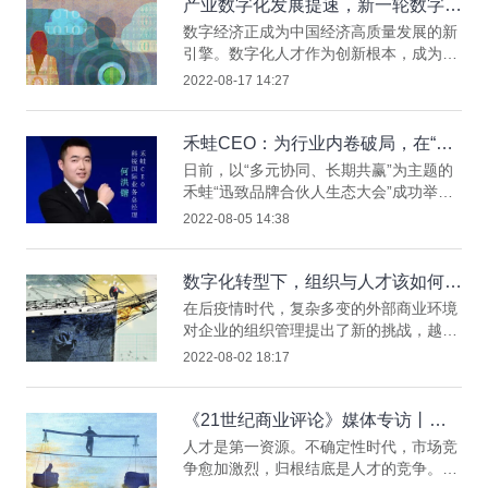
命。我们要把党的二十大精神学习成果转
产业数字化发展提速，新一轮数字人
化为推动行业、企业创新发展的强大动力
才“争夺战”打响
数字经济正成为中国经济高质量发展的新
和发展成果，坚持正确的政治引领，坚持
引擎。数字化人才作为创新根本，成为各
市场机制导向，抢抓人力资源服务业的发
类企业的争抢焦点，已进入刚需时代。数
2022-08-17 14:27
展机遇，以奋发有为的实干和作为推动企
字化人才在企业数字化转型进程中究竟扮
业高质量发展，为全面建设社会主义
演了怎样的角色？如何顺利推动企业数字
化转型？对此，科锐国际高级副总裁、数
禾蛙CEO：为行业内卷破局，在“蛙
科同道首席观察员曾诚作为数字化转型领
声一片”中谋共赢、启丰年
日前，以“多元协同、长期共赢”为主题的
域的资深人才招聘专家，接受了《证券日
禾蛙“迅致品牌合伙人生态大会”成功举
报》的采访，通过她在人力资源服务行业
办。大会发布了“客户官项目”和“EWP项
2022-08-05 14:38
20余年的深度观察发表观点，稿件已于
目”，旨在以“实操+带教+职位共享”的形式
2022年8月9日刊发在《证券日报》A3
为迅致品牌合伙人长期赋能，打造共赢生
态。科锐国际猎头公司业务总经理、禾蛙
数字化转型下，组织与人才该如何突
CEO何洪锴在接受记者采访时表示：“这
围？
在后疫情时代，复杂多变的外部商业环境
意味着禾蛙生态体系的架构基本搭建完
对企业的组织管理提出了新的挑战，越来
成，形成了相对完整的闭环。”
越多的企业选择通过数字化转型找到新的
2022-08-02 18:17
增长曲线，从而缓解经营压力。但对于正
在实行数字化转型的企业而言，这不仅是
一项技术革命，更是一项“高管工程”，需
《21世纪商业评论》媒体专访丨高
要在策略、流程、业务模式、组织文化等
薪人才的迭代：硬实力、K分化、跨
人才是第一资源。不确定性时代，市场竞
各方面榫卯契合，相互增益。由《中欧商
圈层
争愈加激烈，归根结底是人才的竞争。企
业评论》主办、上海杉树公益基金会、科