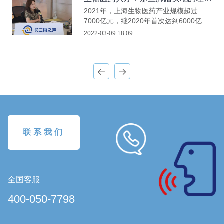
主义者（上）
2021年，上海生物医药产业规模超过
7000亿元，继2020年首次达到6000亿元
后，产业规模连续迈上又一个新台阶，其
2022-03-09 18:09
中制造业产值1712亿元，可比增长12%。
《上海市生物医药产业发展“十四五”规
划》，明确上海将瞄准生物医药产业“高
端化、智能化、国际化”发展方向，加快
打造具有全球影响力的生物医药产业创新
高地和世界级生物医药产业集群。生物医
药产业人才紧缺，“千军不易得”是中国生
物医药企业普遍面临的问
联系我们
全国客服
400-050-7798