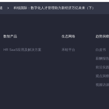
道
科锐国际：数字化人才管理助力新经济万亿未来（下）
数智产品
生态网络
趋势洞
HR SaaS应用及解决方案
禾蛙平台
白皮书
薪酬报
前沿实
观点洞
视频访