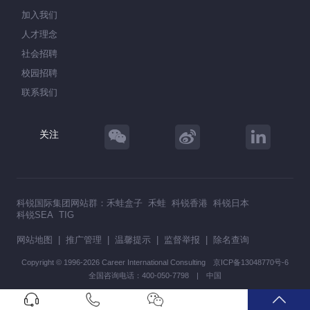
加入我们
人才理念
社会招聘
校园招聘
联系我们
关注
科锐国际集团网站群：
禾蛙盒子
禾蛙
科锐香港
科锐日本
科锐SEA
TIG
网站地图
|
推广管理
|
温馨提示
|
监督举报
|
除名查询
Copyright © 1996-2026 Career International Consulting
京ICP备13048770号-6
全国咨询电话：400-050-7798 | 中国