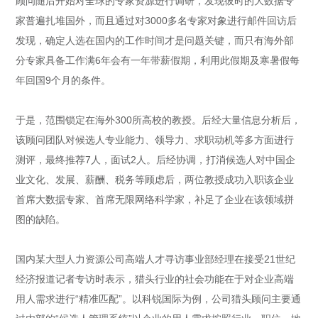
顾问随后开始对全球的专家资源进行调研，发现彼时的大数据专
家普遍扎堆国外，而且通过对3000多名专家对象进行邮件回访后
发现，确定人选在国内的工作时间才是问题关键，而只有海外部
分专家具备工作满6年会有一年带薪假期，利用此假期及寒暑假每
年回国9个月的条件。
于是，范围锁定在海外300所高校的教授。后经大量信息分析后，
该顾问团队对候选人专业能力、领导力、求职动机等多方面进行
测评，最终推荐7人，面试2人。后经协调，打消候选人对中国企
业文化、发展、薪酬、税务等顾虑后，两位教授成功入职该企业
首席大数据专家、首席无限网络科学家，补足了企业在该领域拼
图的缺陷。
国内某大型人力资源公司高端人才寻访事业部经理在接受21世纪
经济报道记者专访时表示，猎头行业的社会功能在于对企业高端
用人需求进行“精准匹配”。以科锐国际为例，公司猎头顾问主要通