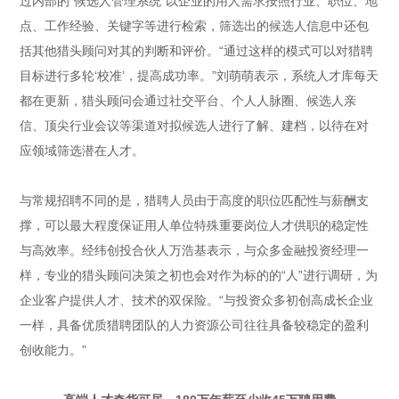
过内部的“候选人管理系统”以企业的用人需求按照行业、职位、地
点、工作经验、关键字等进行检索，筛选出的候选人信息中还包
括其他猎头顾问对其的判断和评价。“通过这样的模式可以对猎聘
目标进行多轮‘校准’，提高成功率。”刘萌萌表示，系统人才库每天
都在更新，猎头顾问会通过社交平台、个人人脉圈、候选人亲
信、顶尖行业会议等渠道对拟候选人进行了解、建档，以待在对
应领域筛选潜在人才。
与常规招聘不同的是，猎聘人员由于高度的职位匹配性与薪酬支
撑，可以最大程度保证用人单位特殊重要岗位人才供职的稳定性
与高效率。经纬创投合伙人万浩基表示，与众多金融投资经理一
样，专业的猎头顾问决策之初也会对作为标的的“人”进行调研，为
企业客户提供人才、技术的双保险。“与投资众多初创高成长企业
一样，具备优质猎聘团队的人力资源公司往往具备较稳定的盈利
创收能力。”