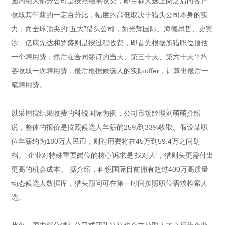
国内绝大部分公司是按照结果收费，即目标人选上岗之后向客户
收取其年薪的一定百分比，幅度的高低取决于猎头公司本身的实
力；而全球顶尖的“五大”猎头公司，如光辉国际、海德思哲、史宾
沙、亿康先达和罗盛则是按过程收费，即首先根据所猎职位预估
一个聘用费，然后在合同签订的当天、第三十天、第六十天平均
各收取一次聘用费，最后根据候选人的实际offer，计算出最后一
笔聘用费。
以采用按结果收费的科锐国际为例，公司市场经理刘萌萌介绍
说，整体的报价是按照候选人年薪的25%到33%收取。假设某职
位年薪约为180万人民币，则聘用费将在45万到59.4万之间划
档。“企业对特殊重要岗位的核心诉求是‘找对人’，猎则头更需付出
更高的机会成本。”据介绍，科锐国际目前拥有超过400万高质量
动态候选人数据库，猎头顾问可在第一时间按照职位需求检索人
选。