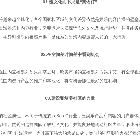
01.懂文化而不只是“英语好”
得越来越全球化，各个国家和区域的文化差异依然是娱乐内容传播的壁垒。
出海娱乐和内容行业，需要运营人员深谙海外文化及流行趋势，并且能紧密
，本身对娱乐内容感兴趣，是优秀的出海内容运营人员的一大特质。
02.在空间差时间差中看到机会
在国内直播娱乐如火如荼之时，欧美市场的直播娱乐方兴未艾。有全球视
范围内进行产品的推广和本地化，将有机会抓住最好的红利期。
03.建设和培养社区的力量
社区属性。不同于传统的to B/to C行业，泛娱乐产品和内容的用户群
创作。优秀的运营团队了解社区文化，并能良好地调动社区力量，形成有
米粉社区+社媒运营，为其赢下强大的营销口碑，类似的社区影响力在泛娱