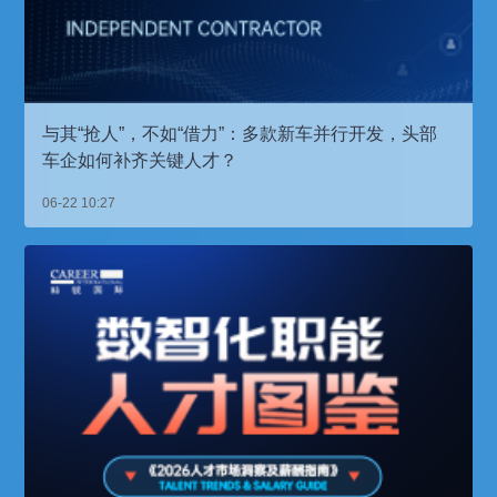
与其“抢人”，不如“借力”：多款新车并行开发，头部
车企如何补齐关键人才？
06-22 10:27