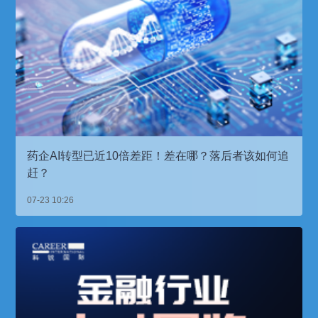
药企AI转型已近10倍差距！差在哪？落后者该如何追
赶？
07-23 10:26