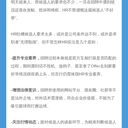
明天就来人。而候选人的要求也不少，一旦在招聘中遇到状
况还喜欢发帖、投诉和维权...HR不禁感慨这届候选人“不好
带”。
HR吐槽候选人要求太多，或许是公司条件达不到，或许是求
职者“无理取闹”。但不管怎样HR应注意几个原则：
-提升专业素养，
招聘过程本身就是双方互相打探是否匹配的
过程，期间遇到话不投机、放鸽子、甚至拿了Offer去别家要
价等情况很容易上头，但言行仍需体现HR专业素养。
-增强法律意识，
招聘所使用的网站平台、朋友圈、社群等不
是法外之地，对外话术需谨慎，符合企业价值观，不能为了
吸引眼球而打擦边球。
-关注行情动态，
面对候选人的谈薪环节，为精准判断候选人