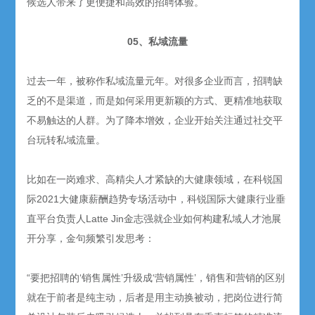
候选人带来了更便捷和高效的招聘体验。
05、私域流量
过去一年，被称作私域流量元年。对很多企业而言，招聘缺
乏的不是渠道，而是如何采用更新颖的方式、更精准地获取
不易触达的人群。为了降本增效，企业开始关注通过社交平
台玩转私域流量。
比如在一岗难求、高精尖人才紧缺的大健康领域，在科锐国
际2021大健康薪酬趋势专场活动中，科锐国际大健康行业垂
直平台负责人Latte Jin金志强就企业如何构建私域人才池展
开分享，金句频繁引发思考：
“要把招聘的‘销售属性’升级成‘营销属性’，销售和营销的区别
就在于前者是纯主动，后者是用主动换被动，把岗位进行简