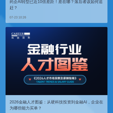
药企AI转型已近10倍差距！差在哪？落后者该如何追
赶？
07-23 10:26
2026金融人才图鉴：从硬科技投资到金融AI，企业在
为哪些能力买单？