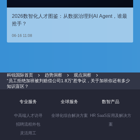
2026数智化人才图鉴：从数据治理到AI Agent，谁最
抢手？
06-16 11:08
科锐国际首页
趋势洞察
观点洞察
“员工拒绝加班被判赔偿公司1.8万”惹争议，关于加班你还有多少
知识盲区？
专业服务
全球服务
数智产品
中高端人才访寻
全球化综合解决方案
HR SaaS应用及解决方
招聘流程外包
案
灵活用工