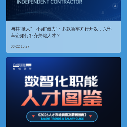
与其“抢人”，不如“借力”：多款新车并行开发，头部
车企如何补齐关键人才？
06-22 10:27