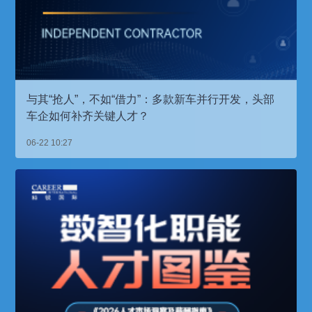
与其“抢人”，不如“借力”：多款新车并行开发，头部
车企如何补齐关键人才？
06-22 10:27