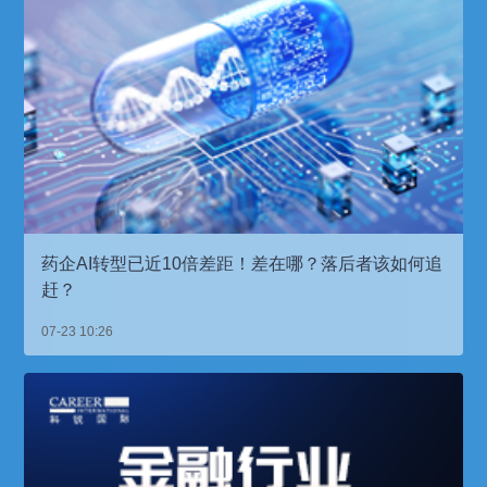
药企AI转型已近10倍差距！差在哪？落后者该如何追
赶？
07-23 10:26